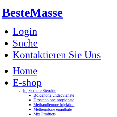
BesteMasse
Login
Suche
Kontaktieren Sie Uns
Home
E-shop
Injizierbare Steroide
Boldenone undecylenate
Drostanolone propionate
Methandienone injektion
Methenolone enanthate
Mix Products