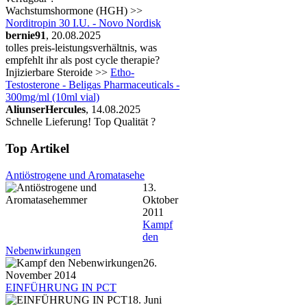
Wachstumshormone (HGH) >>
Norditropin 30 I.U. - Novo Nordisk
bernie91
, 20.08.2025
tolles preis-leistungsverhältnis, was
empfehlt ihr als post cycle therapie?
Injizierbare Steroide >>
Etho-
Testosterone - Beligas Pharmaceuticals -
300mg/ml (10ml vial)
AliunserHercules
, 14.08.2025
Schnelle Lieferung! Top Qualität ?
Top Artikel
Antiöstrogene und Aromatasehe
13.
Oktober
2011
Kampf
den
Nebenwirkungen
26.
November 2014
EINFÜHRUNG IN PCT
18. Juni