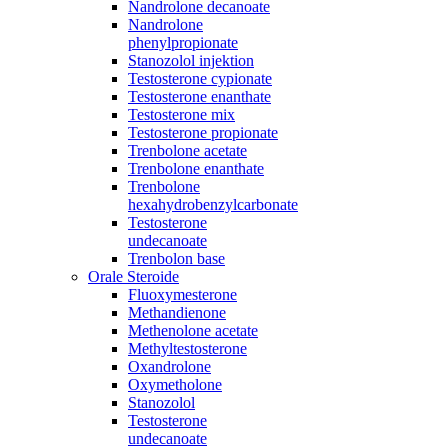
Nandrolone decanoate
Nandrolone
phenylpropionate
Stanozolol injektion
Testosterone cypionate
Testosterone enanthate
Testosterone mix
Testosterone propionate
Trenbolone acetate
Trenbolone enanthate
Trenbolone
hexahydrobenzylcarbonate
Testosterone
undecanoate
Trenbolon base
Orale Steroide
Fluoxymesterone
Methandienone
Methenolone acetate
Methyltestosterone
Oxandrolone
Oxymetholone
Stanozolol
Testosterone
undecanoate