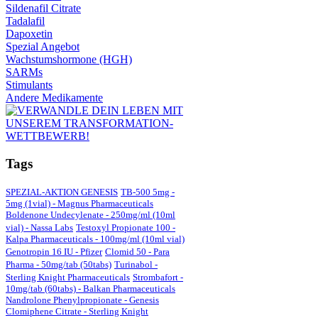
Sildenafil Citrate
Tadalafil
Dapoxetin
Spezial Angebot
Wachstumshormone (HGH)
SARMs
Stimulants
Andere Medikamente
Tags
SPEZIAL-AKTION GENESIS
TB-500 5mg -
5mg (1vial) - Magnus Pharmaceuticals
Boldenone Undecylenate - 250mg/ml (10ml
vial) - Nassa Labs
Testoxyl Propionate 100 -
Kalpa Pharmaceuticals - 100mg/ml (10ml vial)
Genotropin 16 IU - Pfizer
Clomid 50 - Para
Pharma - 50mg/tab (50tabs)
Turinabol -
Sterling Knight Pharmaceuticals
Strombafort -
10mg/tab (60tabs) - Balkan Pharmaceuticals
Nandrolone Phenylpropionate - Genesis
Clomiphene Citrate - Sterling Knight