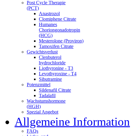
Post Cycle Therapie
(PCT)
Anastrozol
Clomiphene Citrate
Humanes
Choriongonadotropin
(HCG)
Mesterolone (Proviron)
Tamoxifen Citrate
Gewichtsverlust
Clenbuterol
hydrochloride
Liothyronine - T3
Levothyroxine - T4
Sibutramine
Potenzmittel
Sildenafil Citrate
Tadalafil
Wachstumshormone
(HGH)
Spezial Angebot
Allgemeine Information
FAQs