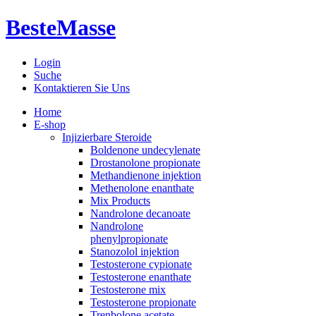
BesteMasse
Login
Suche
Kontaktieren Sie Uns
Home
E-shop
Injizierbare Steroide
Boldenone undecylenate
Drostanolone propionate
Methandienone injektion
Methenolone enanthate
Mix Products
Nandrolone decanoate
Nandrolone
phenylpropionate
Stanozolol injektion
Testosterone cypionate
Testosterone enanthate
Testosterone mix
Testosterone propionate
Trenbolone acetate