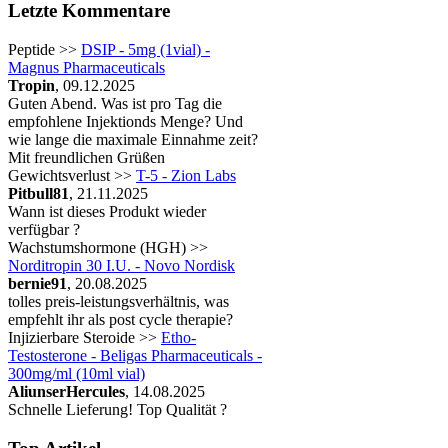
Letzte Kommentare
Peptide >>
DSIP - 5mg (1vial) -
Magnus Pharmaceuticals
Tropin
, 09.12.2025
Guten Abend. Was ist pro Tag die
empfohlene Injektionds Menge? Und
wie lange die maximale Einnahme zeit?
Mit freundlichen Grüßen
Gewichtsverlust >>
T-5 - Zion Labs
Pitbull81
, 21.11.2025
Wann ist dieses Produkt wieder
verfügbar ?
Wachstumshormone (HGH) >>
Norditropin 30 I.U. - Novo Nordisk
bernie91
, 20.08.2025
tolles preis-leistungsverhältnis, was
empfehlt ihr als post cycle therapie?
Injizierbare Steroide >>
Etho-
Testosterone - Beligas Pharmaceuticals -
300mg/ml (10ml vial)
AliunserHercules
, 14.08.2025
Schnelle Lieferung! Top Qualität ?