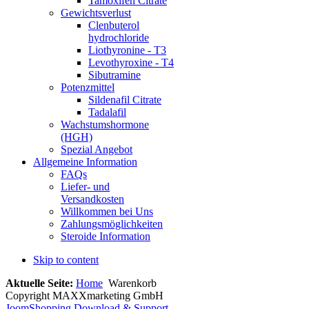
Tamoxifen Citrate
Gewichtsverlust
Clenbuterol
hydrochloride
Liothyronine - T3
Levothyroxine - T4
Sibutramine
Potenzmittel
Sildenafil Citrate
Tadalafil
Wachstumshormone
(HGH)
Spezial Angebot
Allgemeine Information
FAQs
Liefer- und
Versandkosten
Willkommen bei Uns
Zahlungsmöglichkeiten
Steroide Information
Skip to content
Aktuelle Seite:
Home
Warenkorb
Copyright MAXXmarketing GmbH
JoomShopping Download & Support