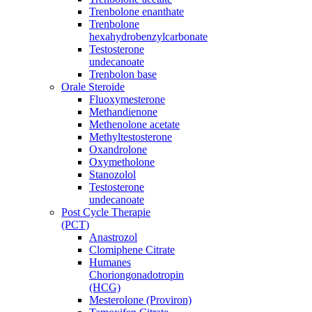
Trenbolone enanthate
Trenbolone
hexahydrobenzylcarbonate
Testosterone
undecanoate
Trenbolon base
Orale Steroide
Fluoxymesterone
Methandienone
Methenolone acetate
Methyltestosterone
Oxandrolone
Oxymetholone
Stanozolol
Testosterone
undecanoate
Post Cycle Therapie
(PCT)
Anastrozol
Clomiphene Citrate
Humanes
Choriongonadotropin
(HCG)
Mesterolone (Proviron)