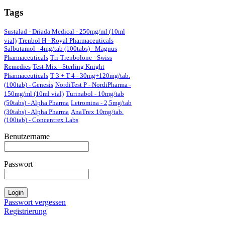
Tags
Sustalad - Driada Medical - 250mg/ml (10ml
vial)
Trenbol H - Royal Pharmaceuticals
Salbutamol - 4mg/tab (100tabs) - Magnus
Pharmaceuticals
Tri-Trenbolone - Swiss
Remedies
Test-Mix - Sterling Knight
Pharmaceuticals
T 3 + T 4 - 30mg+120mg/tab.
(100tab) - Genesis
NordiTest P - NordiPharma -
150mg/ml (10ml vial)
Turinabol - 10mg/tab
(50tabs) - Alpha Pharma
Letromina - 2,5mg/tab
(30tabs) - Alpha Pharma
AnaTrex 10mg/tab.
(100tab) - Concentrex Labs
Benutzername
Passwort
Passwort vergessen
Registrierung