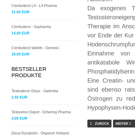
Clenbuterol LA - LA Pharma
Da exogenes Te
31.00 EUR
Testosteroneigen
Therapie im Ansc
Clenbuterol - Sopharma
14.00 EUR
vor Ende der Ku
Hodenschrumpfung
Clenbuterol tablets - Genesis
Einnahme von 
16.00 EUR
antikatabole Wi
BESTSELLER
Phosphatidylseri
PRODUKTE
Eine Creatin- u
sind ebenso rat
Testosteron Depo - Galenika
2.50 EUR
Östrogen zu red
Hypophysen-Hode
Testoviron Depot - Schering Pharma
4.00 EUR
ZURÜCK
WEITER
Deca-Durabolin - Organon Holland