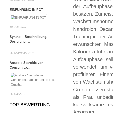
26. November 2014
der Aufbauphase
EINFÜHRUNG IN PCT
besitzen. Zumeis
Wachstumshormon 
18. Juni 2015
Nandrolon Decan
Training in der 
Synthol - Beschreibung,
Dosierung,...
erwünschten Mas
Kalorienzufuhr a
06. September 2015
Aufbauphase sel
Anabole Steroide von
verwendet, um v
Concentrex...
profitieren. Ein
von Wachstumshor
Grund dessen sta
26. Mai 2015
als Frau unbedi
kurzwirksame Tes
TOP-BEWERTUNG
Absetzen