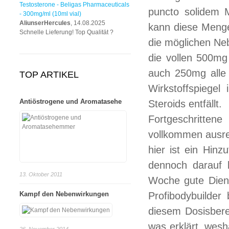
Testosterone - Beligas Pharmaceuticals
puncto solidem 
- 300mg/ml (10ml vial)
AliunserHercules
, 14.08.2025
kann diese Meng
Schnelle Lieferung! Top Qualität ?
die möglichen Ne
die vollen 500mg
auch 250mg alle 
TOP ARTIKEL
Wirkstoffspiegel
Antiöstrogene und Aromatasehe
Steroids entfällt.
Fortgeschritten
vollkommen ausrei
hier ist ein Hinz
dennoch darauf 
13. Oktober 2011
Woche gute Diens
Kampf den Nebenwirkungen
Profibodybuilde
diesem Dosisbere
was erklärt, wesh