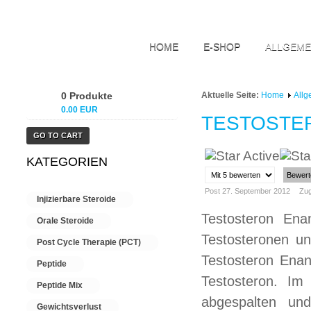
HOME
E-SHOP
ALLGEME
0 Produkte
Aktuelle Seite:
Home
Allg
0.00 EUR
TESTOSTE
GO TO CART
KATEGORIEN
Please
Rate
Post 27. September 2012
Zug
Injizierbare Steroide
Testosteron Ena
Orale Steroide
Testosteronen u
Post Cycle Therapie (PCT)
Testosteron Enan
Peptide
Testosteron. Im
Peptide Mix
abgespalten und
Gewichtsverlust