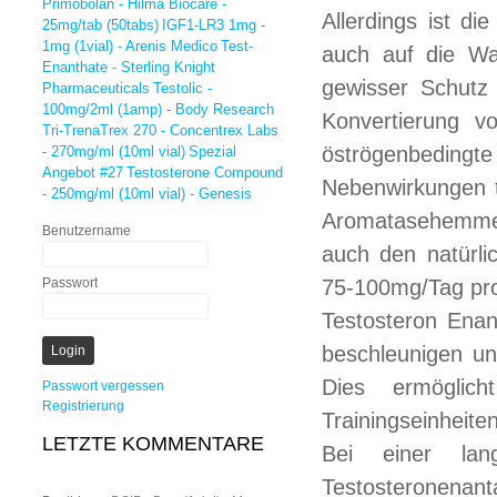
Primobolan - Hilma Biocare -
Allerdings ist d
25mg/tab (50tabs)
IGF1-LR3 1mg -
1mg (1vial) - Arenis Medico
Test-
auch auf die Was
Enanthate - Sterling Knight
gewisser Schutz 
Pharmaceuticals
Testolic -
100mg/2ml (1amp) - Body Research
Konvertierung v
Tri-TrenaTrex 270 - Concentrex Labs
öströgenbedingte
- 270mg/ml (10ml vial)
Spezial
Angebot #27
Testosterone Compound
Nebenwirkungen 
- 250mg/ml (10ml vial) - Genesis
Aromatasehemmern
Benutzername
auch den natürli
Passwort
75-100mg/Tag pro
Testosteron Enan
beschleunigen un
Dies ermöglic
Passwort vergessen
Registrierung
Trainingseinheiten
LETZTE KOMMENTARE
Bei einer lan
Testosteronena