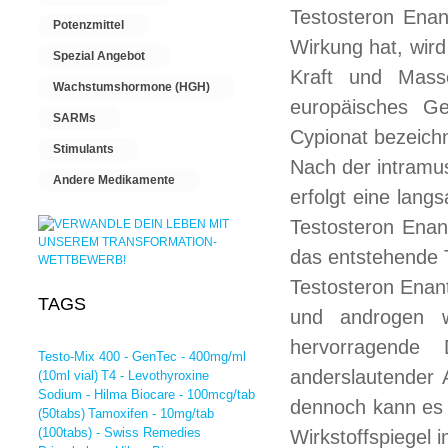
Testosteron Enan
Potenzmittel
Wirkung hat, wird
Spezial Angebot
Kraft und Masse
Wachstumshormone (HGH)
europäisches G
SARMs
Cypionat bezeich
Stimulants
Nach der intramus
Andere Medikamente
erfolgt eine lan
Testosteron Enan
das entstehende T
Testosteron Enant
TAGS
und androgen wi
hervorragende 
Testo-Mix 400 - GenTec - 400mg/ml
anderslautender A
(10ml vial)
T4 - Levothyroxine
Sodium - Hilma Biocare - 100mcg/tab
dennoch kann es 2
(50tabs)
Tamoxifen - 10mg/tab
(100tabs) - Swiss Remedies
Wirkstoffspiegel 