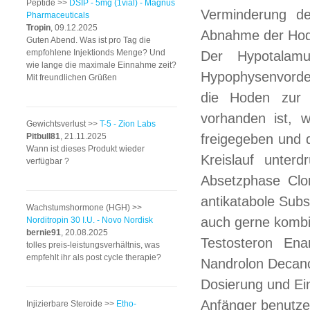
Peptide >>
DSIP - 5mg (1vial) - Magnus
Verminderung d
Pharmaceuticals
Tropin
, 09.12.2025
Abnahme der Hod
Guten Abend. Was ist pro Tag die
empfohlene Injektionds Menge? Und
Der Hypotalam
wie lange die maximale Einnahme zeit?
Hypophysenvorde
Mit freundlichen Grüßen
die Hoden zur T
vorhanden ist, 
Gewichtsverlust >>
T-5 - Zion Labs
Pitbull81
, 21.11.2025
freigegeben und d
Wann ist dieses Produkt wieder
Kreislauf unterd
verfügbar ?
Absetzphase Clom
antikatabole Subs
Wachstumshormone (HGH) >>
auch gerne kombin
Norditropin 30 I.U. - Novo Nordisk
bernie91
, 20.08.2025
Testosteron Ena
tolles preis-leistungsverhältnis, was
empfehlt ihr als post cycle therapie?
Nandrolon Decano
Dosierung und E
Anfänger benutze
Injizierbare Steroide >>
Etho-