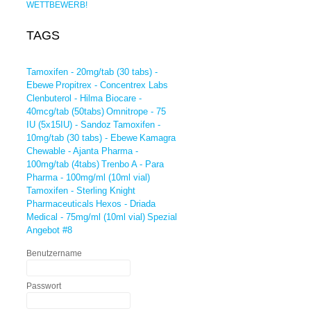
TAGS
Tamoxifen - 20mg/tab (30 tabs) -
Ebewe
Propitrex - Concentrex Labs
Clenbuterol - Hilma Biocare -
40mcg/tab (50tabs)
Omnitrope - 75
IU (5x15IU) - Sandoz
Tamoxifen -
10mg/tab (30 tabs) - Ebewe
Kamagra
Chewable - Ajanta Pharma -
100mg/tab (4tabs)
Trenbo A - Para
Pharma - 100mg/ml (10ml vial)
Tamoxifen - Sterling Knight
Pharmaceuticals
Hexos - Driada
Medical - 75mg/ml (10ml vial)
Spezial
Angebot #8
Benutzername
Passwort