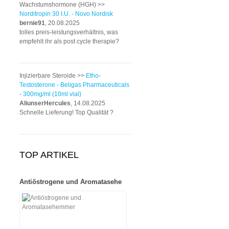
Wachstumshormone (HGH) >>
Norditropin 30 I.U. - Novo Nordisk
bernie91
, 20.08.2025
tolles preis-leistungsverhältnis, was
empfehlt ihr als post cycle therapie?
Injizierbare Steroide >>
Etho-
Testosterone - Beligas Pharmaceuticals
- 300mg/ml (10ml vial)
AliunserHercules
, 14.08.2025
Schnelle Lieferung! Top Qualität ?
TOP ARTIKEL
Antiöstrogene und Aromatasehe