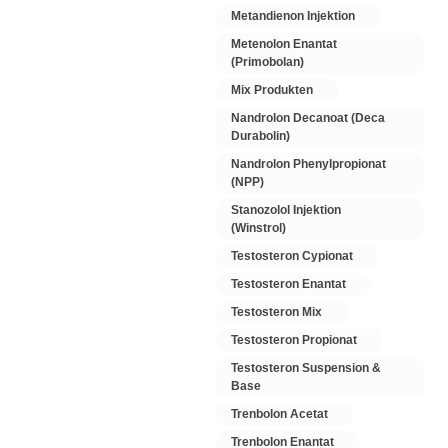
Metandienon Injektion
Metenolon Enantat
(Primobolan)
Mix Produkten
Nandrolon Decanoat (Deca
Durabolin)
Nandrolon Phenylpropionat
(NPP)
Stanozolol Injektion
(Winstrol)
Testosteron Cypionat
Testosteron Enantat
Testosteron Mix
Testosteron Propionat
Testosteron Suspension &
Base
Trenbolon Acetat
Trenbolon Enantat