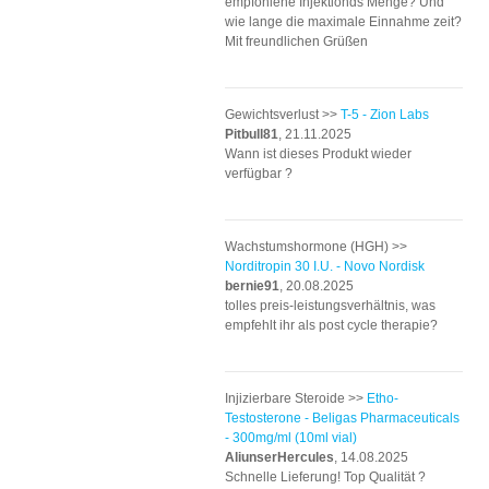
empfohlene Injektionds Menge? Und
wie lange die maximale Einnahme zeit?
Mit freundlichen Grüßen
Gewichtsverlust >>
T-5 - Zion Labs
Pitbull81
, 21.11.2025
Wann ist dieses Produkt wieder
verfügbar ?
Wachstumshormone (HGH) >>
Norditropin 30 I.U. - Novo Nordisk
bernie91
, 20.08.2025
tolles preis-leistungsverhältnis, was
empfehlt ihr als post cycle therapie?
Injizierbare Steroide >>
Etho-
Testosterone - Beligas Pharmaceuticals
- 300mg/ml (10ml vial)
AliunserHercules
, 14.08.2025
Schnelle Lieferung! Top Qualität ?