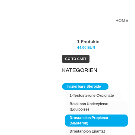
HOME
1 Produkte
44.00 EUR
GO TO CART
KATEGORIEN
Injizierbare Steroide
1-Testosterone Cypionate
Boldenon Undecylenat
(Equipoise)
Drostanolon Propionat
(Masteron)
Drostanolon Enantat