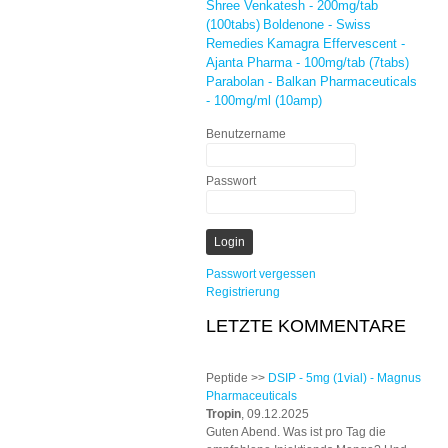
Shree Venkatesh - 200mg/tab
(100tabs)
Boldenone - Swiss
Remedies
Kamagra Effervescent -
Ajanta Pharma - 100mg/tab (7tabs)
Parabolan - Balkan Pharmaceuticals
- 100mg/ml (10amp)
Benutzername
Passwort
Passwort vergessen
Registrierung
LETZTE KOMMENTARE
Peptide >>
DSIP - 5mg (1vial) - Magnus
Pharmaceuticals
Tropin
, 09.12.2025
Guten Abend. Was ist pro Tag die