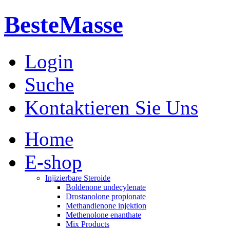
BesteMasse
Login
Suche
Kontaktieren Sie Uns
Home
E-shop
Injizierbare Steroide
Boldenone undecylenate
Drostanolone propionate
Methandienone injektion
Methenolone enanthate
Mix Products