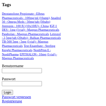
Tags
Drostanolone Propionate - Elbrus
Pharmaceuticals - 100mg/ml (10amp)
Anadrol
50 - Omega Meds - 50mg/tab (50tabs)
Jintropin - 100 IU (10x10IU) - China
IGF-1
DES - 1mg (1vial) - Magnus Pharmaceuticals
Parabolan - Magnus Pharmaceuticals
Letrozol
- 2,5mg/tab (20tabs) - Balkan Pharmaceuticals
TB-500 5mg - 5mg (1vial) - Magnus
Pharmaceuticals
Test-Enanthate - Sterling
Knight Pharmaceuticals
NordiPrim E -
NordiPharma
EPITHALON - 10mg (1vial) -
Magnus Pharmaceuticals
Benutzername
Passwort
Passwort vergessen
Registrierung