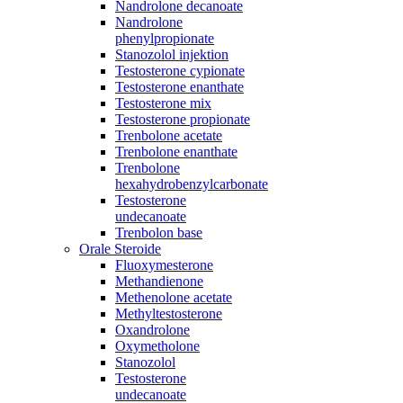
Nandrolone decanoate
Nandrolone
phenylpropionate
Stanozolol injektion
Testosterone cypionate
Testosterone enanthate
Testosterone mix
Testosterone propionate
Trenbolone acetate
Trenbolone enanthate
Trenbolone
hexahydrobenzylcarbonate
Testosterone
undecanoate
Trenbolon base
Orale Steroide
Fluoxymesterone
Methandienone
Methenolone acetate
Methyltestosterone
Oxandrolone
Oxymetholone
Stanozolol
Testosterone
undecanoate