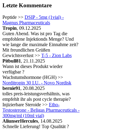
Letzte Kommentare
Peptide >>
DSIP - 5mg (1vial) -
Magnus Pharmaceuticals
Tropin
, 09.12.2025
Guten Abend. Was ist pro Tag die
empfohlene Injektionds Menge? Und
wie lange die maximale Einnahme zeit?
Mit freundlichen Grüßen
Gewichtsverlust >>
T-5 - Zion Labs
Pitbull81
, 21.11.2025
Wann ist dieses Produkt wieder
verfügbar ?
Wachstumshormone (HGH) >>
Norditropin 30 I.U. - Novo Nordisk
bernie91
, 20.08.2025
tolles preis-leistungsverhältnis, was
empfehlt ihr als post cycle therapie?
Injizierbare Steroide >>
Etho-
Testosterone - Beligas Pharmaceuticals -
300mg/ml (10ml vial)
AliunserHercules
, 14.08.2025
Schnelle Lieferung! Top Qualität ?