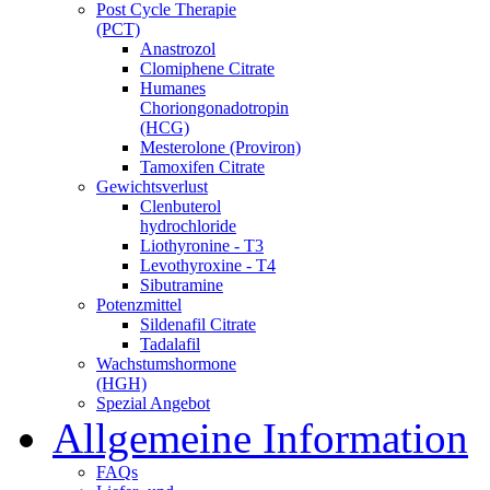
Post Cycle Therapie
(PCT)
Anastrozol
Clomiphene Citrate
Humanes
Choriongonadotropin
(HCG)
Mesterolone (Proviron)
Tamoxifen Citrate
Gewichtsverlust
Clenbuterol
hydrochloride
Liothyronine - T3
Levothyroxine - T4
Sibutramine
Potenzmittel
Sildenafil Citrate
Tadalafil
Wachstumshormone
(HGH)
Spezial Angebot
Allgemeine Information
FAQs