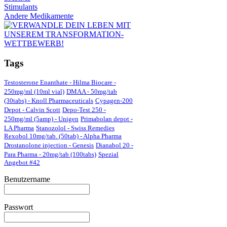
Stimulants
Andere Medikamente
Tags
Testosterone Enanthate - Hilma Biocare -
250mg/ml (10ml vial)
DMAA - 50mg/tab
(30tabs) - Knoll Pharmaceuticals
Cypagen-200
Depot - Calvin Scott
Depo-Test 250 -
250mg/ml (5amp) - Unigen
Primabolan depot -
LA Pharma
Stanozolol - Swiss Remedies
Rexobol 10mg/tab. (50tab) - Alpha Pharma
Drostanolone injection - Genesis
Dianabol 20 -
Para Pharma - 20mg/tab (100tabs)
Spezial
Angebot #42
Benutzername
Passwort