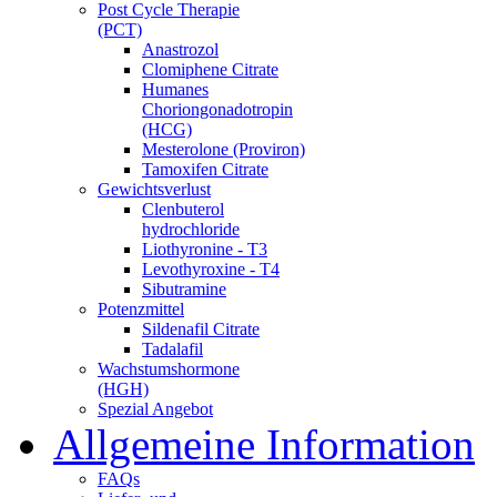
Post Cycle Therapie
(PCT)
Anastrozol
Clomiphene Citrate
Humanes
Choriongonadotropin
(HCG)
Mesterolone (Proviron)
Tamoxifen Citrate
Gewichtsverlust
Clenbuterol
hydrochloride
Liothyronine - T3
Levothyroxine - T4
Sibutramine
Potenzmittel
Sildenafil Citrate
Tadalafil
Wachstumshormone
(HGH)
Spezial Angebot
Allgemeine Information
FAQs