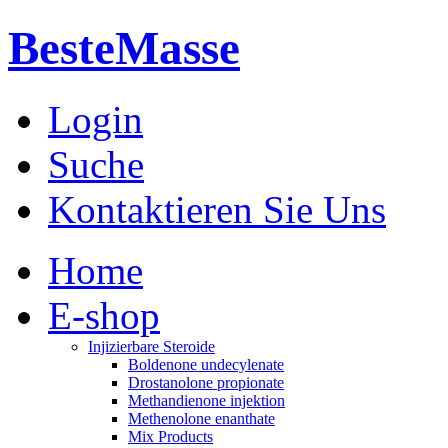
BesteMasse
Login
Suche
Kontaktieren Sie Uns
Home
E-shop
Injizierbare Steroide
Boldenone undecylenate
Drostanolone propionate
Methandienone injektion
Methenolone enanthate
Mix Products