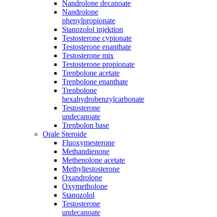
Nandrolone decanoate
Nandrolone
phenylpropionate
Stanozolol injektion
Testosterone cypionate
Testosterone enanthate
Testosterone mix
Testosterone propionate
Trenbolone acetate
Trenbolone enanthate
Trenbolone
hexahydrobenzylcarbonate
Testosterone
undecanoate
Trenbolon base
Orale Steroide
Fluoxymesterone
Methandienone
Methenolone acetate
Methyltestosterone
Oxandrolone
Oxymetholone
Stanozolol
Testosterone
undecanoate