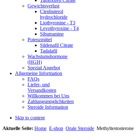
Tamoxifen Citrate
Gewichtsverlust
Clenbuterol
hydrochloride
Liothyronine - T3
Levothyroxine - T4
Sibutramine
Potenzmittel
Sildenafil Citrate
Tadalafil
Wachstumshormone
(HGH)
Spezial Angebot
Allgemeine Information
FAQs
Liefer- und
Versandkosten
Willkommen bei Uns
Zahlungsmöglichkeiten
Steroide Information
Skip to content
Aktuelle Seite:
Home
E-shop
Orale Steroide
Methyltestosterone