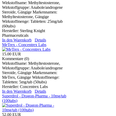
Wirkstoffname: Methyltestosterone,
Wirkstoffgruppe: Anabole/androgene
Steroide, Gängige Markennamen:
Methyltestosterone, Gängige
Wirkstoffmenge: Tabletten: 25mg/tab
(60tabs)
Hersteller:
Sterling Knight
Pharmaceuticals
In den Warenkorb
Details
MeTrex - Concentrex Labs
15.00 EUR
Kommentare (0)
Wirkstoffname: Methyltestosterone,
Wirkstoffgruppe: Anabole/androgene
Steroide, Gängige Markennamen:
MeTrex, Gängige Wirkstoffmenge:
Tabletten: 5mg/tab (50tabs)
Hersteller:
Concentrex Labs
In den Warenkorb
Details
Superdrol - Dragon-Pharma - 10mg/tab
(100tabs)
52.00 EUR