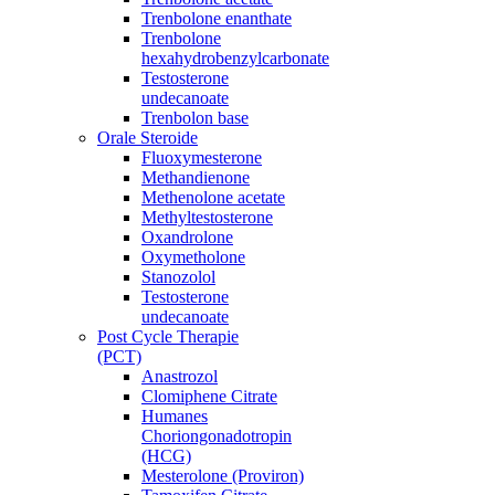
Trenbolone enanthate
Trenbolone
hexahydrobenzylcarbonate
Testosterone
undecanoate
Trenbolon base
Orale Steroide
Fluoxymesterone
Methandienone
Methenolone acetate
Methyltestosterone
Oxandrolone
Oxymetholone
Stanozolol
Testosterone
undecanoate
Post Cycle Therapie
(PCT)
Anastrozol
Clomiphene Citrate
Humanes
Choriongonadotropin
(HCG)
Mesterolone (Proviron)