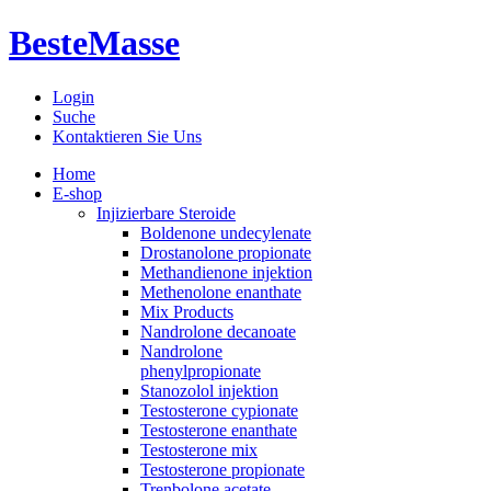
BesteMasse
Login
Suche
Kontaktieren Sie Uns
Home
E-shop
Injizierbare Steroide
Boldenone undecylenate
Drostanolone propionate
Methandienone injektion
Methenolone enanthate
Mix Products
Nandrolone decanoate
Nandrolone
phenylpropionate
Stanozolol injektion
Testosterone cypionate
Testosterone enanthate
Testosterone mix
Testosterone propionate
Trenbolone acetate