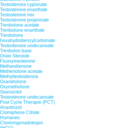
Testosterone cypionate
Testosterone enanthate
Testosterone mix
Testosterone propionate
Trenbolone acetate
Trenbolone enanthate
Trenbolone
hexahydrobenzylcarbonate
Testosterone undecanoate
Trenbolon base
Orale Steroide
Fluoxymesterone
Methandienone
Methenolone acetate
Methyltestosterone
Oxandrolone
Oxymetholone
Stanozolol
Testosterone undecanoate
Post Cycle Therapie (PCT)
Anastrozol
Clomiphene Citrate
Humanes
Choriongonadotropin
(HCG)