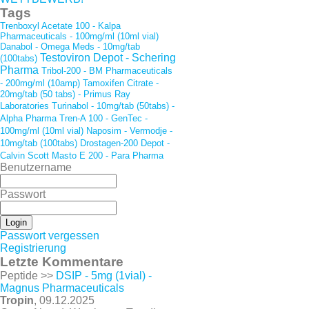
Tags
Trenboxyl Acetate 100 - Kalpa
Pharmaceuticals - 100mg/ml (10ml vial)
Danabol - Omega Meds - 10mg/tab
Testoviron Depot - Schering
(100tabs)
Pharma
Tribol-200 - BM Pharmaceuticals
- 200mg/ml (10amp)
Tamoxifen Citrate -
20mg/tab (50 tabs) - Primus Ray
Laboratories
Turinabol - 10mg/tab (50tabs) -
Alpha Pharma
Tren-A 100 - GenTec -
100mg/ml (10ml vial)
Naposim - Vermodje -
10mg/tab (100tabs)
Drostagen-200 Depot -
Calvin Scott
Masto E 200 - Para Pharma
Benutzername
Passwort
Passwort vergessen
Registrierung
Letzte Kommentare
Peptide >>
DSIP - 5mg (1vial) -
Magnus Pharmaceuticals
Tropin
, 09.12.2025