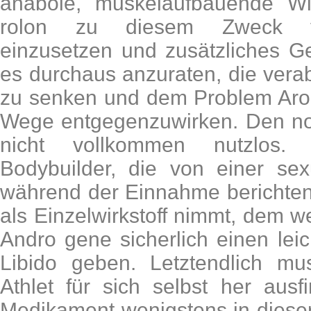
anabole, muskelaufbauende Wi
rolon zu diesem Zweck vo
einzusetzen und zusätzliches G
es durchaus anzuraten, die vera
zu senken und dem Problem Arom
Wege entgegenzuwirken. Den noch
nicht vollkommen nutzlos.
Bodybuilder, die von einer sex
während der Einnahme berichten
als Einzelwirkstoff nimmt, dem w
Andro gene sicherlich einen lei
Libido geben. Letztendlich mus
Athlet für sich selbst her aus
Medikament wenigstens in dieser