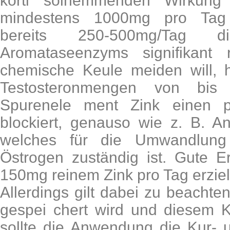
korti solhemmenden Wirkung z
mindestens 1000mg pro Tag
bereits 250-500mg/Tag 
Aromataseenzyms signifikant 
chemische Keule meiden will, h
Testosteronmengen von bi
Spurenele ment Zink einen po
blockiert, genauso wie z. B. A
welches für die Umwandlung 
Östrogen zuständig ist. Gute E
150mg reinem Zink pro Tag erziel
Allerdings gilt dabei zu beachte
gespei chert wird und diesem K
sollte die Anwendung die Kur- 