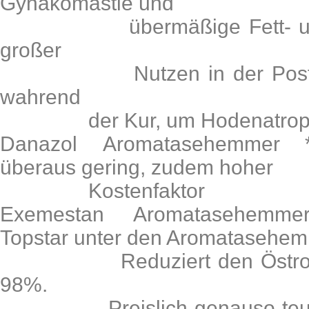
Gynäkomastie und
übermäßige Fett- u. Wa
großer
Nutzen in der Post-Cycle
wahrend
der Kur, um Hodenatrophie
Danazol Aromatasehemmer *
überaus gering, zudem hoher
Kostenfaktor
Exemestan Aromatasehemme
Topstar unter den Aromatasehe
Reduziert den Östrogens
98%.
Preislich genauso teuer w