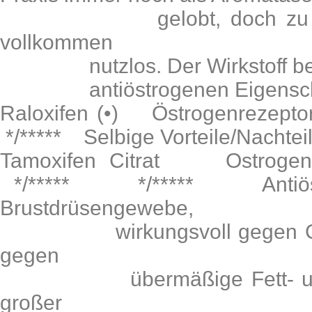
gelobt, doch zu diese
vollkommen
nutzlos. Der Wirkstoff besit
antiöstrogenen Eigenscha
Raloxifen (•) Östrogenrezept
*/***** Selbige Vorteile/Nachteil
Tamoxifen Citrat Ostrogen
*/***** */***** Antiöstr
Brustdrüsengewebe,
wirkungsvoll gegen Gynäk
gegen
übermäßige Fett- u. Wa
großer