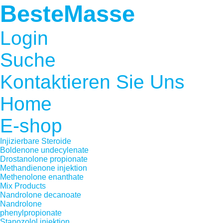
BesteMasse
Login
Suche
Kontaktieren Sie Uns
Home
E-shop
Injizierbare Steroide
Boldenone undecylenate
Drostanolone propionate
Methandienone injektion
Methenolone enanthate
Mix Products
Nandrolone decanoate
Nandrolone
phenylpropionate
Stanozolol injektion