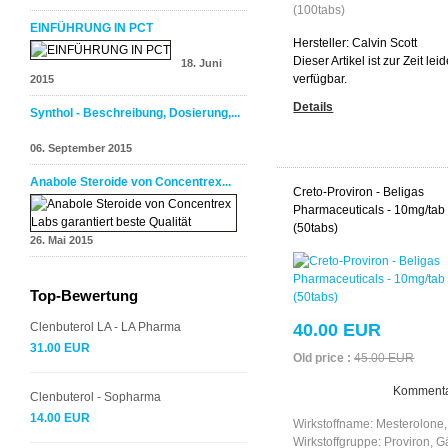
(100tabs)
EINFÜHRUNG IN PCT
Hersteller:
Calvin Scott
Dieser Artikel ist zur Zeit leid
18. Juni
verfügbar.
2015
Details
Synthol - Beschreibung, Dosierung,...
06. September 2015
Anabole Steroide von Concentrex...
Creto-Proviron - Beligas
Pharmaceuticals - 10mg/tab
(50tabs)
26. Mai 2015
Top-Bewertung
40.00 EUR
Clenbuterol LA - LA Pharma
31.00 EUR
Old price :
45.00 EUR
Kommenta
Clenbuterol - Sopharma
14.00 EUR
Wirkstoffname: Mesterolone,
Wirkstoffgruppe: Proviron, 