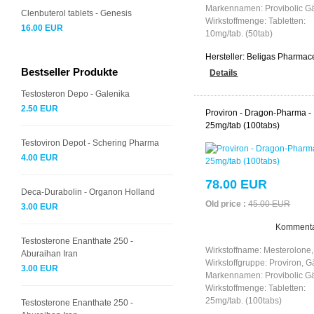
Markennamen: Provibolic G
Clenbuterol tablets - Genesis
Wirkstoffmenge: Tabletten:
16.00 EUR
10mg/tab. (50tab)
Hersteller:
Beligas Pharmace
Bestseller Produkte
Details
Testosteron Depo - Galenika
2.50 EUR
Proviron - Dragon-Pharma -
25mg/tab (100tabs)
Testoviron Depot - Schering Pharma
4.00 EUR
78.00 EUR
Deca-Durabolin - Organon Holland
Old price :
45.00 EUR
3.00 EUR
Kommenta
Testosterone Enanthate 250 -
Wirkstoffname: Mesterolone,
Aburaihan Iran
Wirkstoffgruppe: Proviron, 
3.00 EUR
Markennamen: Provibolic G
Wirkstoffmenge: Tabletten:
25mg/tab. (100tabs)
Testosterone Enanthate 250 -