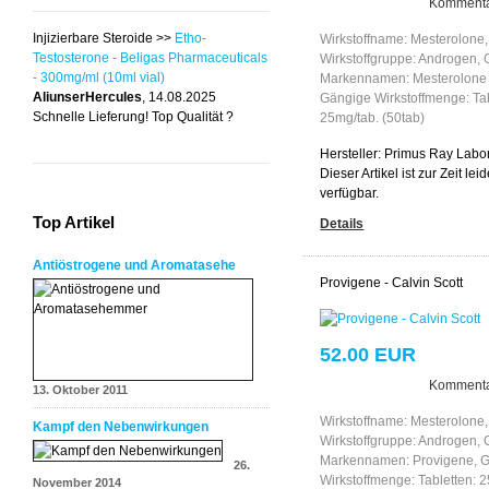
Kommenta
Injizierbare Steroide >>
Etho-
Wirkstoffname: Mesterolone,
Testosterone - Beligas Pharmaceuticals
Wirkstoffgruppe: Androgen,
- 300mg/ml (10ml vial)
Markennamen: Mesterolone
AliunserHercules
, 14.08.2025
Gängige Wirkstoffmenge: Tab
Schnelle Lieferung! Top Qualität ?
25mg/tab. (50tab)
Hersteller:
Primus Ray Labor
Dieser Artikel ist zur Zeit leid
verfügbar.
Top Artikel
Details
Antiöstrogene und Aromatasehe
Provigene - Calvin Scott
52.00 EUR
Kommenta
13. Oktober 2011
Wirkstoffname: Mesterolone,
Kampf den Nebenwirkungen
Wirkstoffgruppe: Androgen,
Markennamen: Provigene, 
26.
Wirkstoffmenge: Tabletten: 
November 2014