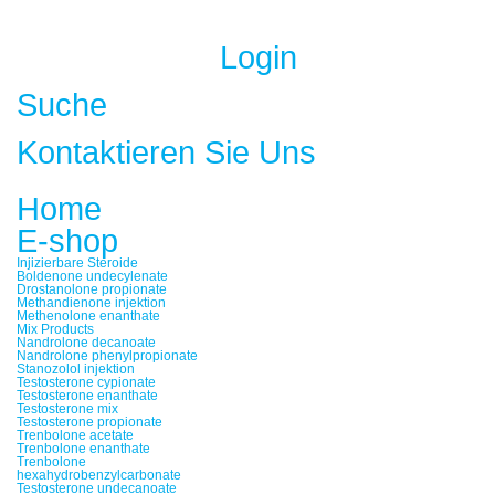
Login
Suche
Kontaktieren Sie Uns
Home
E-shop
Injizierbare Steroide
Boldenone undecylenate
Drostanolone propionate
Methandienone injektion
Methenolone enanthate
Mix Products
Nandrolone decanoate
Nandrolone phenylpropionate
Stanozolol injektion
Testosterone cypionate
Testosterone enanthate
Testosterone mix
Testosterone propionate
Trenbolone acetate
Trenbolone enanthate
Trenbolone
hexahydrobenzylcarbonate
Testosterone undecanoate