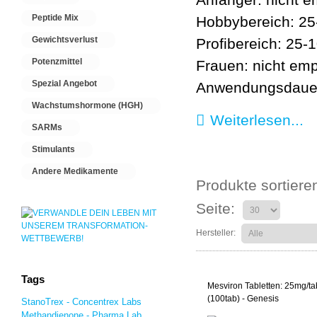
Peptide Mix
Hobbybereich:
Gewichtsverlust
Profibereich: 25
Potenzmittel
Frauen: nicht em
Spezial Angebot
Anwendungsdaue
Wachstumshormone (HGH)
Weiterlesen...
SARMs
Stimulants
Andere Medikamente
Produkte sortier
Seite:
Hersteller:
Tags
Mesviron Tabletten: 25mg/ta
(100tab) - Genesis
StanoTrex - Concentrex Labs
Methandienone - Pharma Lab