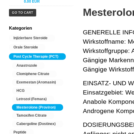
0.00 EUR
Mesterolo
GO TO CART
Kategorien
GENERELLE IN
Injizierbare Steroide
Wirkstoffname: M
Orale Steroide
Wirkstoffgruppe:
Post Cycle Therapie (PCT)
Gängige Markenna
Anastrozole
Gängige Wirkstof
Clomiphene Citrate
EINSATZ- UND 
Exemestan (Aromasin)
HCG
Einsatzgebiet: We
Letrozol (Femara)
Anabole Kompon
Mesterolone (Proviron)
Androgene Kompo
Tamoxifen Citrate
DOSIERUNGSBE
Cabergoline (Dostinex)
Peptide
Anfänger: nicht 