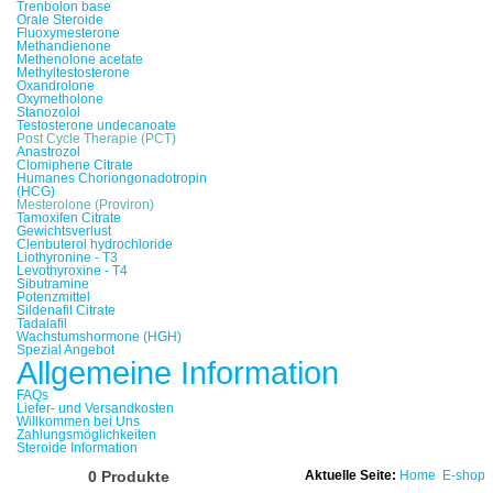
Trenbolon base
Orale Steroide
Fluoxymesterone
Methandienone
Methenolone acetate
Methyltestosterone
Oxandrolone
Oxymetholone
Stanozolol
Testosterone undecanoate
Post Cycle Therapie (PCT)
Anastrozol
Clomiphene Citrate
Humanes Choriongonadotropin
(HCG)
Mesterolone (Proviron)
Tamoxifen Citrate
Gewichtsverlust
Clenbuterol hydrochloride
Liothyronine - T3
Levothyroxine - T4
Sibutramine
Potenzmittel
Sildenafil Citrate
Tadalafil
Wachstumshormone (HGH)
Spezial Angebot
Allgemeine Information
FAQs
Liefer- und Versandkosten
Willkommen bei Uns
Zahlungsmöglichkeiten
Steroide Information
0 Produkte
Aktuelle Seite:
Home
E-shop