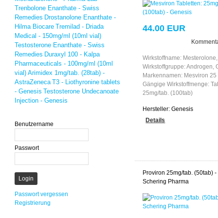
Trenbolone Enanthate - Swiss
Remedies
Drostanolone Enanthate -
Hilma Biocare
Tremilad - Driada
44.00 EUR
Medical - 150mg/ml (10ml vial)
Kommenta
Testosterone Enanthate - Swiss
Remedies
Duraxyl 100 - Kalpa
Wirkstoffname: Mesterolone,
Pharmaceuticals - 100mg/ml (10ml
Wirkstoffgruppe: Androgen,
vial)
Arimidex 1mg/tab. (28tab) -
Markennamen: Mesviron 25
AstraZeneca
T3 - Liothyronine tablets
Gängige Wirkstoffmenge: Tab
- Genesis
Testosterone Undecanoate
25mg/tab. (100tab)
Injection - Genesis
Hersteller:
Genesis
Details
Benutzername
Passwort
Proviron 25mg/tab. (50tab) -
Schering Pharma
Passwort vergessen
Registrierung