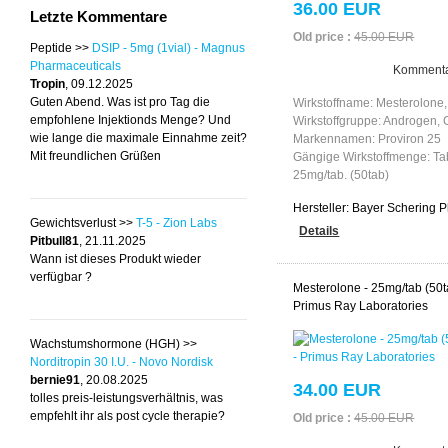
36.00 EUR
Letzte Kommentare
Old price :
45.00 EUR
Peptide >>
DSIP - 5mg (1vial) - Magnus
Pharmaceuticals
Kommenta
Tropin
, 09.12.2025
Guten Abend. Was ist pro Tag die
Wirkstoffname: Mesterolone,
empfohlene Injektionds Menge? Und
Wirkstoffgruppe: Androgen,
wie lange die maximale Einnahme zeit?
Markennamen: Proviron 25
Mit freundlichen Grüßen
Gängige Wirkstoffmenge: Tab
25mg/tab. (50tab)
Hersteller:
Bayer Schering 
Gewichtsverlust >>
T-5 - Zion Labs
Details
Pitbull81
, 21.11.2025
Wann ist dieses Produkt wieder
verfügbar ?
Mesterolone - 25mg/tab (50t
Primus Ray Laboratories
Wachstumshormone (HGH) >>
Norditropin 30 I.U. - Novo Nordisk
bernie91
, 20.08.2025
34.00 EUR
tolles preis-leistungsverhältnis, was
empfehlt ihr als post cycle therapie?
Old price :
45.00 EUR