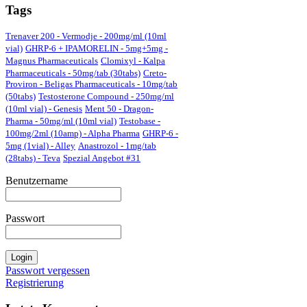
Tags
Trenaver 200 - Vermodje - 200mg/ml (10ml
vial)
GHRP-6 + IPAMORELIN - 5mg+5mg -
Magnus Pharmaceuticals
Clomixyl - Kalpa
Pharmaceuticals - 50mg/tab (30tabs)
Creto-
Proviron - Beligas Pharmaceuticals - 10mg/tab
(50tabs)
Testosterone Compound - 250mg/ml
(10ml vial) - Genesis
Ment 50 - Dragon-
Pharma - 50mg/ml (10ml vial)
Testobase -
100mg/2ml (10amp) - Alpha Pharma
GHRP-6 -
5mg (1vial) - Alley
Anastrozol - 1mg/tab
(28tabs) - Teva
Spezial Angebot #31
Benutzername
Passwort
Passwort vergessen
Registrierung