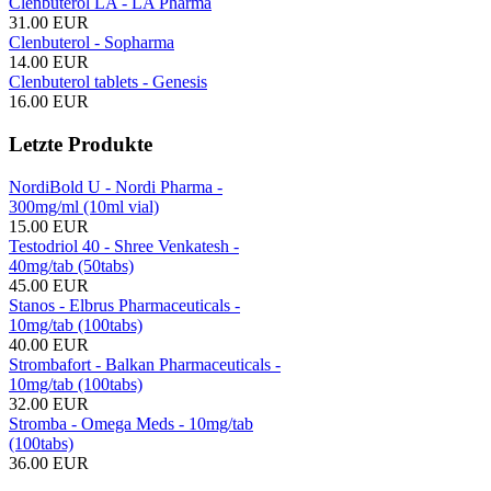
Clenbuterol LA - LA Pharma
31.00 EUR
Clenbuterol - Sopharma
14.00 EUR
Clenbuterol tablets - Genesis
16.00 EUR
Letzte Produkte
NordiBold U - Nordi Pharma -
300mg/ml (10ml vial)
15.00 EUR
Testodriol 40 - Shree Venkatesh -
40mg/tab (50tabs)
45.00 EUR
Stanos - Elbrus Pharmaceuticals -
10mg/tab (100tabs)
40.00 EUR
Strombafort - Balkan Pharmaceuticals -
10mg/tab (100tabs)
32.00 EUR
Stromba - Omega Meds - 10mg/tab
(100tabs)
36.00 EUR