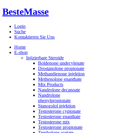
BesteMasse
Login
Suche
Kontaktieren Sie Uns
Home
E-shop
Injizierbare Steroide
Boldenone undecylenate
Drostanolone propionate
Methandienone injektion
Methenolone enanthate
Mix Products
Nandrolone decanoate
Nandrolone
phenylpropionate
Stanozolol injektion
Testosterone cypionate
Testosterone enanthate
Testosterone mix
Testosterone propionate
Trenbolone acetate