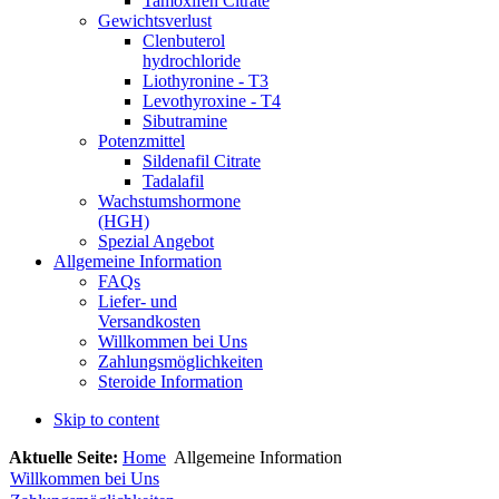
Tamoxifen Citrate
Gewichtsverlust
Clenbuterol
hydrochloride
Liothyronine - T3
Levothyroxine - T4
Sibutramine
Potenzmittel
Sildenafil Citrate
Tadalafil
Wachstumshormone
(HGH)
Spezial Angebot
Allgemeine Information
FAQs
Liefer- und
Versandkosten
Willkommen bei Uns
Zahlungsmöglichkeiten
Steroide Information
Skip to content
Aktuelle Seite:
Home
Allgemeine Information
Willkommen bei Uns