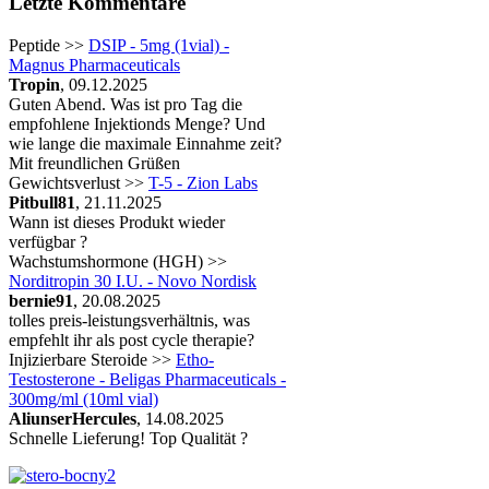
Letzte Kommentare
Peptide >>
DSIP - 5mg (1vial) -
Magnus Pharmaceuticals
Tropin
, 09.12.2025
Guten Abend. Was ist pro Tag die
empfohlene Injektionds Menge? Und
wie lange die maximale Einnahme zeit?
Mit freundlichen Grüßen
Gewichtsverlust >>
T-5 - Zion Labs
Pitbull81
, 21.11.2025
Wann ist dieses Produkt wieder
verfügbar ?
Wachstumshormone (HGH) >>
Norditropin 30 I.U. - Novo Nordisk
bernie91
, 20.08.2025
tolles preis-leistungsverhältnis, was
empfehlt ihr als post cycle therapie?
Injizierbare Steroide >>
Etho-
Testosterone - Beligas Pharmaceuticals -
300mg/ml (10ml vial)
AliunserHercules
, 14.08.2025
Schnelle Lieferung! Top Qualität ?