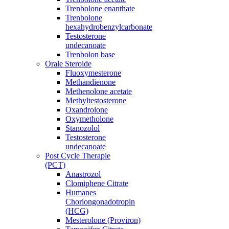
Trenbolone enanthate
Trenbolone
hexahydrobenzylcarbonate
Testosterone
undecanoate
Trenbolon base
Orale Steroide
Fluoxymesterone
Methandienone
Methenolone acetate
Methyltestosterone
Oxandrolone
Oxymetholone
Stanozolol
Testosterone
undecanoate
Post Cycle Therapie
(PCT)
Anastrozol
Clomiphene Citrate
Humanes
Choriongonadotropin
(HCG)
Mesterolone (Proviron)