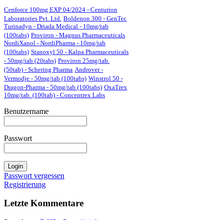
Cenforce 100mg EXP 04/2024 - Centurion
Laboratories Pvt. Ltd.
Boldenon 300 - GenTec
Turinadyn - Driada Medical - 10mg/tab
(100tabs)
Proviron - Magnus Pharmaceuticals
NordiXanol - NordiPharma - 10mg/tab
(100tabs)
Stanoxyl 50 - Kalpa Pharmaceuticals
- 50mg/tab (20tabs)
Proviron 25mg/tab.
(50tab) - Schering Pharma
Androver -
Vermodje - 50mg/tab (100tabs)
Winstrol 50 -
Dragon-Pharma - 50mg/tab (100tabs)
OxaTrex
10mg/tab. (100tab) - Concentrex Labs
Benutzername
Passwort
Passwort vergessen
Registrierung
Letzte Kommentare