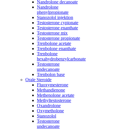
Nandrolone decanoate
Nandrolone
phenylpropionate
Stanozolol injektion
Testosterone cypionate
Testosterone enanthate
Testosterone mix
Testosterone propionate
Trenbolone acetate
Trenbolone enanthate
Trenbolone
hexahydrobenzylcarbonate
Testosterone
undecanoate
Trenbolon base
Orale Steroide
Fluoxymesterone
Methandienone
Methenolone acetate
Methyltestosterone
Oxandrolone
Oxymetholone
Stanozolol
Testosterone
undecanoate