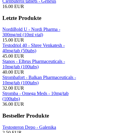
Clenbuterol tablets - Genesis
16.00 EUR
Letzte Produkte
NordiBold U - Nordi Pharma -
300mg/ml (10ml vial)
15.00 EUR
Testodriol 40 - Shree Venkatesh -
40mg/tab (50tabs)
45.00 EUR
Stanos - Elbrus Pharmaceuticals -
10mg/tab (100tabs)
40.00 EUR
Strombafort - Balkan Pharmaceuticals -
10mg/tab (100tabs)
32.00 EUR
Stromba - Omega Meds - 10mg/tab
(100tabs)
36.00 EUR
Bestseller Produkte
Testosteron Depo - Galenika
2.50 EUR