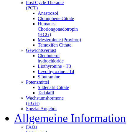
Post Cycle Therapie
(PCT)
Anastrozol
Clomiphene Citrate
Humanes
Choriongonadotropin
(HCG)
Mesterolone (Proviron)
Tamoxifen Citrate
Gewichtsverlust
Clenbuterol
hydrochloride
Liothyronine - T3
Levothyroxine - T4
Sibutramine
Potenzmittel
Sildenafil Citrate
Tadalafil
Wachstumshormone
(HGH)
Spezial Angebot
Allgemeine Information
FAQs