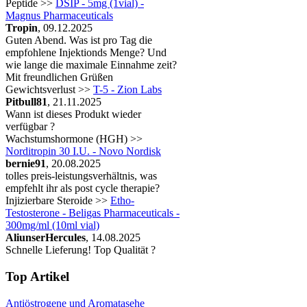
Peptide >>
DSIP - 5mg (1vial) -
Magnus Pharmaceuticals
Tropin
, 09.12.2025
Guten Abend. Was ist pro Tag die
empfohlene Injektionds Menge? Und
wie lange die maximale Einnahme zeit?
Mit freundlichen Grüßen
Gewichtsverlust >>
T-5 - Zion Labs
Pitbull81
, 21.11.2025
Wann ist dieses Produkt wieder
verfügbar ?
Wachstumshormone (HGH) >>
Norditropin 30 I.U. - Novo Nordisk
bernie91
, 20.08.2025
tolles preis-leistungsverhältnis, was
empfehlt ihr als post cycle therapie?
Injizierbare Steroide >>
Etho-
Testosterone - Beligas Pharmaceuticals -
300mg/ml (10ml vial)
AliunserHercules
, 14.08.2025
Schnelle Lieferung! Top Qualität ?
Top Artikel
Antiöstrogene und Aromatasehe