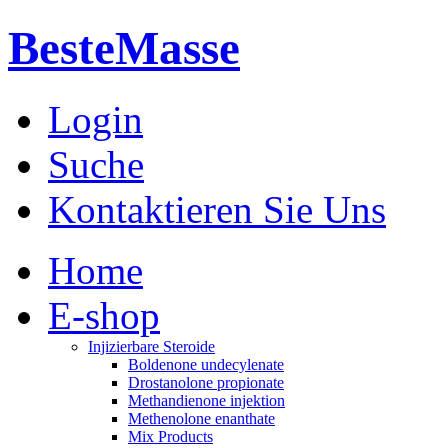
BesteMasse
Login
Suche
Kontaktieren Sie Uns
Home
E-shop
Injizierbare Steroide
Boldenone undecylenate
Drostanolone propionate
Methandienone injektion
Methenolone enanthate
Mix Products