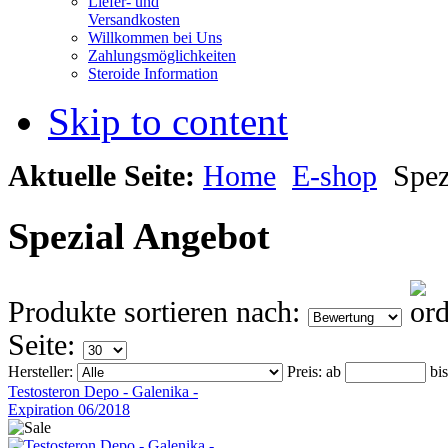
Liefer- und
Versandkosten
Willkommen bei Uns
Zahlungsmöglichkeiten
Steroide Information
Skip to content
Aktuelle Seite:
Home
E-shop
Spez
Spezial Angebot
Produkte sortieren nach:
Seite:
Hersteller:
Preis:
ab
bi
Testosteron Depo - Galenika -
Expiration 06/2018