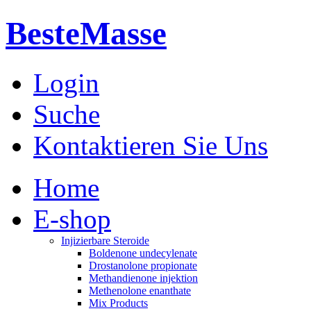
BesteMasse
Login
Suche
Kontaktieren Sie Uns
Home
E-shop
Injizierbare Steroide
Boldenone undecylenate
Drostanolone propionate
Methandienone injektion
Methenolone enanthate
Mix Products