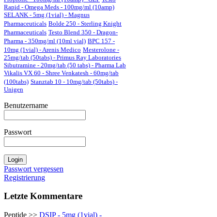
Rapid - Omega Meds - 100mg/ml (10amp)
SELANK - 5mg (1vial) - Magnus
Pharmaceuticals
Bolde 250 - Sterling Knight
Pharmaceuticals
Testo Blend 350 - Dragon-
Pharma - 350mg/ml (10ml vial)
BPC 157 -
10mg (1vial) - Arenis Medico
Mesterolone -
25mg/tab (50tabs) - Primus Ray Laboratories
Sibutramine - 20mg/tab (50 tabs) - Pharma Lab
Vikalis VX 60 - Shree Venkatesh - 60mg/tab
(100tabs)
Stanztab 10 - 10mg/tab (50tabs) -
Unigen
Benutzername
Passwort
Passwort vergessen
Registrierung
Letzte Kommentare
Peptide >>
DSIP - 5mg (1vial) -