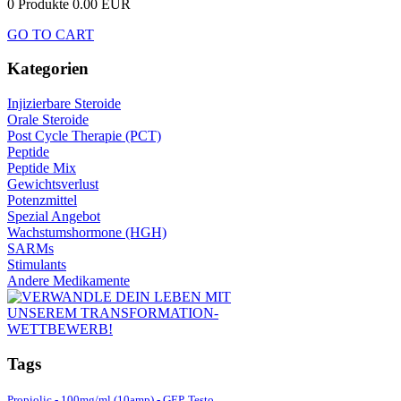
0 Produkte
0.00 EUR
GO TO CART
Kategorien
Injizierbare Steroide
Orale Steroide
Post Cycle Therapie (PCT)
Peptide
Peptide Mix
Gewichtsverlust
Potenzmittel
Spezial Angebot
Wachstumshormone (HGH)
SARMs
Stimulants
Andere Medikamente
Tags
Propiolic - 100mg/ml (10amp) - GEP
Testo