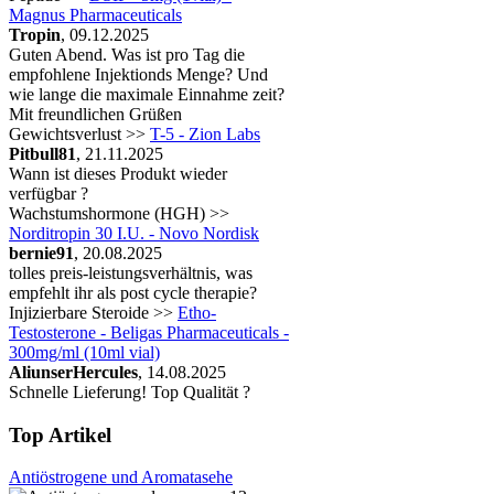
Magnus Pharmaceuticals
Tropin
, 09.12.2025
Guten Abend. Was ist pro Tag die
empfohlene Injektionds Menge? Und
wie lange die maximale Einnahme zeit?
Mit freundlichen Grüßen
Gewichtsverlust >>
T-5 - Zion Labs
Pitbull81
, 21.11.2025
Wann ist dieses Produkt wieder
verfügbar ?
Wachstumshormone (HGH) >>
Norditropin 30 I.U. - Novo Nordisk
bernie91
, 20.08.2025
tolles preis-leistungsverhältnis, was
empfehlt ihr als post cycle therapie?
Injizierbare Steroide >>
Etho-
Testosterone - Beligas Pharmaceuticals -
300mg/ml (10ml vial)
AliunserHercules
, 14.08.2025
Schnelle Lieferung! Top Qualität ?
Top Artikel
Antiöstrogene und Aromatasehe