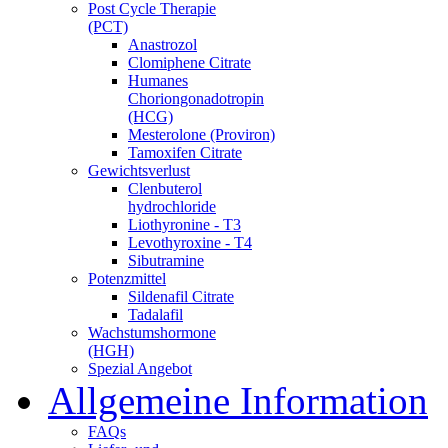
Post Cycle Therapie
(PCT)
Anastrozol
Clomiphene Citrate
Humanes
Choriongonadotropin
(HCG)
Mesterolone (Proviron)
Tamoxifen Citrate
Gewichtsverlust
Clenbuterol
hydrochloride
Liothyronine - T3
Levothyroxine - T4
Sibutramine
Potenzmittel
Sildenafil Citrate
Tadalafil
Wachstumshormone
(HGH)
Spezial Angebot
Allgemeine Information
FAQs