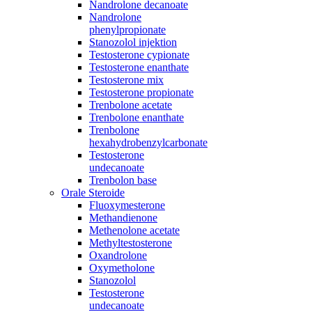
Nandrolone decanoate
Nandrolone
phenylpropionate
Stanozolol injektion
Testosterone cypionate
Testosterone enanthate
Testosterone mix
Testosterone propionate
Trenbolone acetate
Trenbolone enanthate
Trenbolone
hexahydrobenzylcarbonate
Testosterone
undecanoate
Trenbolon base
Orale Steroide
Fluoxymesterone
Methandienone
Methenolone acetate
Methyltestosterone
Oxandrolone
Oxymetholone
Stanozolol
Testosterone
undecanoate