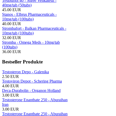
Testodriol 40 - Shree Venkatesh -
40mg/tab (50tabs)
45.00 EUR
Stanos - Elbrus Pharmaceuticals -
10mg/tab (100tabs)
40.00 EUR
Strombafort - Balkan Pharmaceuticals -
10mg/tab (100tabs)
32.00 EUR
Stromba - Omega Meds - 10mg/tab
(100tabs)
36.00 EUR
Bestseller Produkte
Testosteron Depo - Galenika
2.50 EUR
Testoviron Depot - Schering Pharma
4.00 EUR
Deca-Durabolin - Organon Holland
3.00 EUR
Testosterone Enanthate 250 - Aburaihan
Iran
3.00 EUR
Testosterone Enanthate 250 - Aburaihan