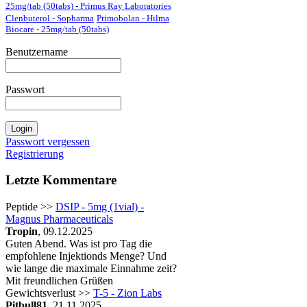
25mg/tab (50tabs) - Primus Ray Laboratories
Clenbuterol - Sopharma
Primobolan - Hilma
Biocare - 25mg/tab (50tabs)
Benutzername
Passwort
Passwort vergessen
Registrierung
Letzte Kommentare
Peptide >>
DSIP - 5mg (1vial) -
Magnus Pharmaceuticals
Tropin
, 09.12.2025
Guten Abend. Was ist pro Tag die
empfohlene Injektionds Menge? Und
wie lange die maximale Einnahme zeit?
Mit freundlichen Grüßen
Gewichtsverlust >>
T-5 - Zion Labs
Pitbull81
, 21.11.2025