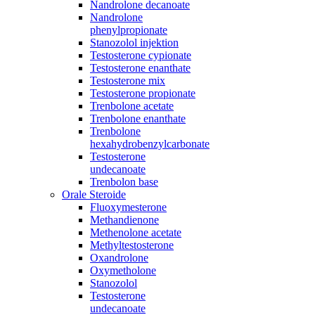
Nandrolone decanoate
Nandrolone
phenylpropionate
Stanozolol injektion
Testosterone cypionate
Testosterone enanthate
Testosterone mix
Testosterone propionate
Trenbolone acetate
Trenbolone enanthate
Trenbolone
hexahydrobenzylcarbonate
Testosterone
undecanoate
Trenbolon base
Orale Steroide
Fluoxymesterone
Methandienone
Methenolone acetate
Methyltestosterone
Oxandrolone
Oxymetholone
Stanozolol
Testosterone
undecanoate