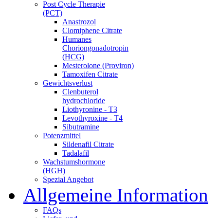
Post Cycle Therapie
(PCT)
Anastrozol
Clomiphene Citrate
Humanes
Choriongonadotropin
(HCG)
Mesterolone (Proviron)
Tamoxifen Citrate
Gewichtsverlust
Clenbuterol
hydrochloride
Liothyronine - T3
Levothyroxine - T4
Sibutramine
Potenzmittel
Sildenafil Citrate
Tadalafil
Wachstumshormone
(HGH)
Spezial Angebot
Allgemeine Information
FAQs