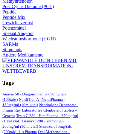
Methyltrienolon
Post Cycle Therapie (PCT)
Peptide
Peptide Mix
Gewichtsverlust
Potenzmittel
Spezial Angebot
Wachstumshormone (HGH)
SARMs
Stimulants
Andere Medikamente
Tags
Anavar 50 - Dragon-Pharma - 50mg/tab
(100tabs)
NordiTren A - NordiPharma -
150mg/ml (10ml vial)
Nandrolone Decanoate -
Primus Ray Laboratories
Clenbuterol tablets -
Genesis
Testo C 250 - Para Pharma - 250mg/ml
(10ml vial)
Trenaver 200 - Vermodje -
200mg/ml (10ml vial)
Stanozolol 5mg/tab.
(200tab) - LA Pharma
Oral Methenolone -