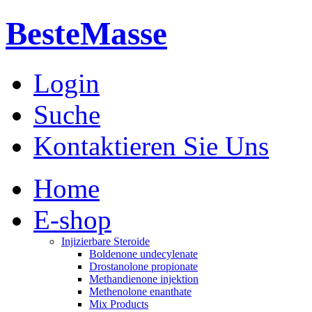
BesteMasse
Login
Suche
Kontaktieren Sie Uns
Home
E-shop
Injizierbare Steroide
Boldenone undecylenate
Drostanolone propionate
Methandienone injektion
Methenolone enanthate
Mix Products