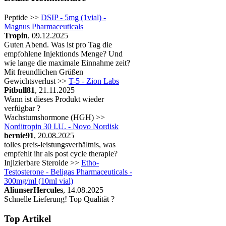
Peptide >>
DSIP - 5mg (1vial) -
Magnus Pharmaceuticals
Tropin
, 09.12.2025
Guten Abend. Was ist pro Tag die
empfohlene Injektionds Menge? Und
wie lange die maximale Einnahme zeit?
Mit freundlichen Grüßen
Gewichtsverlust >>
T-5 - Zion Labs
Pitbull81
, 21.11.2025
Wann ist dieses Produkt wieder
verfügbar ?
Wachstumshormone (HGH) >>
Norditropin 30 I.U. - Novo Nordisk
bernie91
, 20.08.2025
tolles preis-leistungsverhältnis, was
empfehlt ihr als post cycle therapie?
Injizierbare Steroide >>
Etho-
Testosterone - Beligas Pharmaceuticals -
300mg/ml (10ml vial)
AliunserHercules
, 14.08.2025
Schnelle Lieferung! Top Qualität ?
Top Artikel