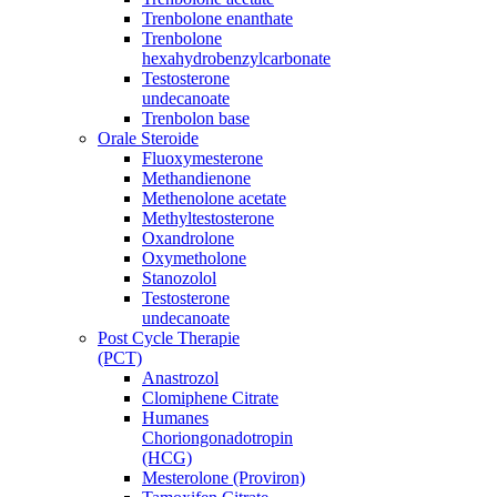
Trenbolone enanthate
Trenbolone
hexahydrobenzylcarbonate
Testosterone
undecanoate
Trenbolon base
Orale Steroide
Fluoxymesterone
Methandienone
Methenolone acetate
Methyltestosterone
Oxandrolone
Oxymetholone
Stanozolol
Testosterone
undecanoate
Post Cycle Therapie
(PCT)
Anastrozol
Clomiphene Citrate
Humanes
Choriongonadotropin
(HCG)
Mesterolone (Proviron)