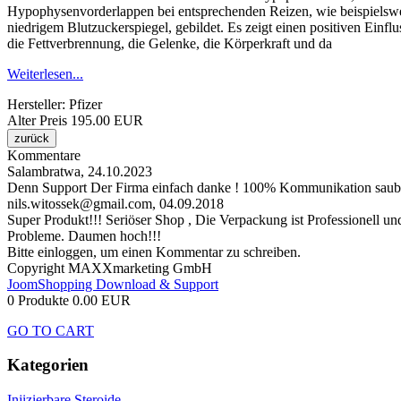
Hypophysenvorderlappen bei entsprechenden Reizen, wie beispielsweis
niedrigem Blutzuckerspiegel, gebildet. Es zeigt einen positiven Einf
die Fettverbrennung, die Gelenke, die Körperkraft und da
Weiterlesen...
Hersteller:
Pfizer
Alter Preis
195.00 EUR
Kommentare
Salambratwa
,
24.10.2023
Denn Support Der Firma einfach danke ! 100% Kommunikation saubere
nils.witossek@gmail.com
,
04.09.2018
Super Produkt!!! Seriöser Shop , Die Verpackung ist Professionell und
Probleme. Daumen hoch!!!
Bitte einloggen, um einen Kommentar zu schreiben.
Copyright MAXXmarketing GmbH
JoomShopping Download & Support
0 Produkte
0.00 EUR
GO TO CART
Kategorien
Injizierbare Steroide