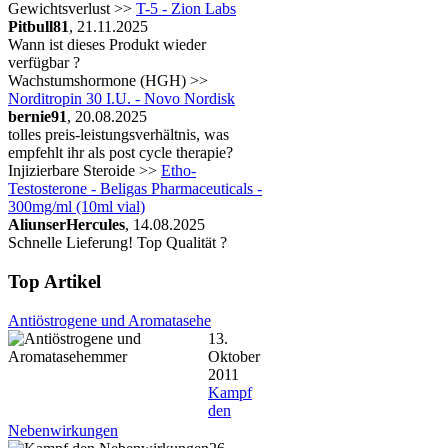
Gewichtsverlust >>
T-5 - Zion Labs
Pitbull81
, 21.11.2025
Wann ist dieses Produkt wieder
verfügbar ?
Wachstumshormone (HGH) >>
Norditropin 30 I.U. - Novo Nordisk
bernie91
, 20.08.2025
tolles preis-leistungsverhältnis, was
empfehlt ihr als post cycle therapie?
Injizierbare Steroide >>
Etho-
Testosterone - Beligas Pharmaceuticals -
300mg/ml (10ml vial)
AliunserHercules
, 14.08.2025
Schnelle Lieferung! Top Qualität ?
Top Artikel
Antiöstrogene und Aromatasehe
13.
Oktober
2011
Kampf
den
Nebenwirkungen