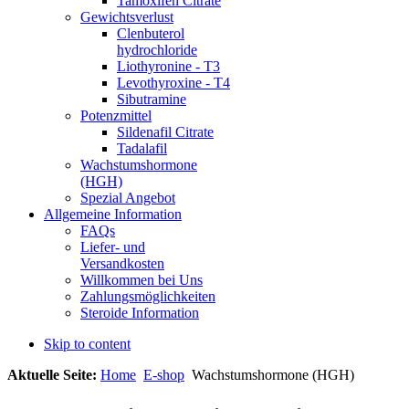
Tamoxifen Citrate
Gewichtsverlust
Clenbuterol
hydrochloride
Liothyronine - T3
Levothyroxine - T4
Sibutramine
Potenzmittel
Sildenafil Citrate
Tadalafil
Wachstumshormone
(HGH)
Spezial Angebot
Allgemeine Information
FAQs
Liefer- und
Versandkosten
Willkommen bei Uns
Zahlungsmöglichkeiten
Steroide Information
Skip to content
Aktuelle Seite:
Home
E-shop
Wachstumshormone (HGH)