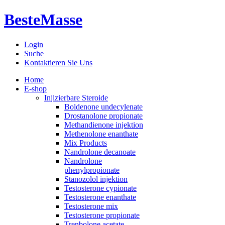
BesteMasse
Login
Suche
Kontaktieren Sie Uns
Home
E-shop
Injizierbare Steroide
Boldenone undecylenate
Drostanolone propionate
Methandienone injektion
Methenolone enanthate
Mix Products
Nandrolone decanoate
Nandrolone
phenylpropionate
Stanozolol injektion
Testosterone cypionate
Testosterone enanthate
Testosterone mix
Testosterone propionate
Trenbolone acetate