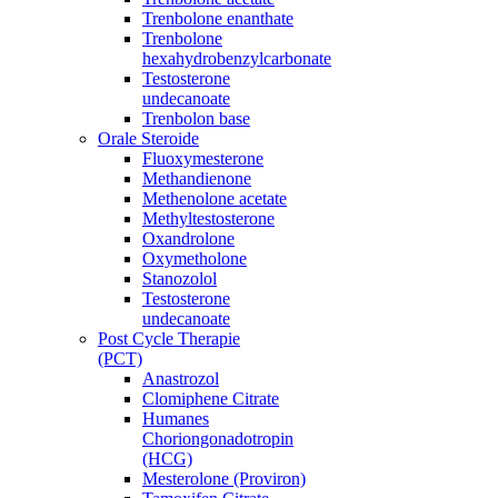
Trenbolone enanthate
Trenbolone
hexahydrobenzylcarbonate
Testosterone
undecanoate
Trenbolon base
Orale Steroide
Fluoxymesterone
Methandienone
Methenolone acetate
Methyltestosterone
Oxandrolone
Oxymetholone
Stanozolol
Testosterone
undecanoate
Post Cycle Therapie
(PCT)
Anastrozol
Clomiphene Citrate
Humanes
Choriongonadotropin
(HCG)
Mesterolone (Proviron)