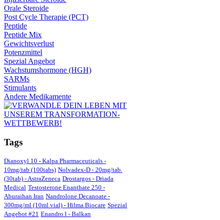
Orale Steroide
Post Cycle Therapie (PCT)
Peptide
Peptide Mix
Gewichtsverlust
Potenzmittel
Spezial Angebot
Wachstumshormone (HGH)
SARMs
Stimulants
Andere Medikamente
Tags
Dianoxyl 10 - Kalpa Pharmaceuticals -
10mg/tab (100tabs)
Nolvadex-D - 20mg/tab.
(30tab) - AstraZeneca
Drostargos - Driada
Medical
Testosterone Enanthate 250 -
Aburaihan Iran
Nandrolone Decanoate -
300mg/ml (10ml vial) - Hilma Biocare
Spezial
Angebot #21
Enandro l - Balkan