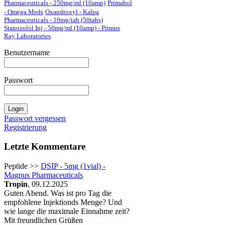
Pharmaceuticals - 250mg/ml (10amp)
Primabol
- Omega Meds
Oxandroxyl - Kalpa
Pharmaceuticals - 10mg/tab (50tabs)
Stanozolol Inj - 50mg/ml (10amp) - Primus
Ray Laboratories
Benutzername
Passwort
Passwort vergessen
Registrierung
Letzte Kommentare
Peptide >>
DSIP - 5mg (1vial) -
Magnus Pharmaceuticals
Tropin
, 09.12.2025
Guten Abend. Was ist pro Tag die
empfohlene Injektionds Menge? Und
wie lange die maximale Einnahme zeit?
Mit freundlichen Grüßen