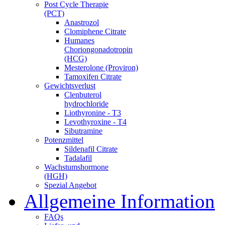
Post Cycle Therapie
(PCT)
Anastrozol
Clomiphene Citrate
Humanes
Choriongonadotropin
(HCG)
Mesterolone (Proviron)
Tamoxifen Citrate
Gewichtsverlust
Clenbuterol
hydrochloride
Liothyronine - T3
Levothyroxine - T4
Sibutramine
Potenzmittel
Sildenafil Citrate
Tadalafil
Wachstumshormone
(HGH)
Spezial Angebot
Allgemeine Information
FAQs