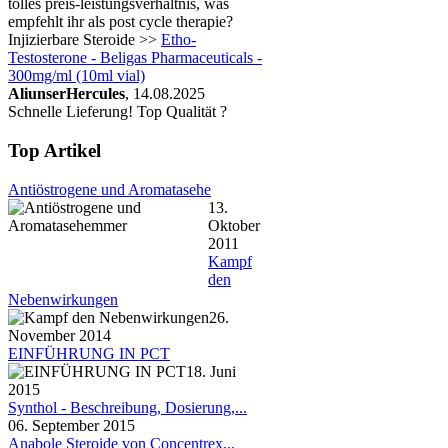
tolles preis-leistungsverhältnis, was
empfehlt ihr als post cycle therapie?
Injizierbare Steroide >>
Etho-
Testosterone - Beligas Pharmaceuticals -
300mg/ml (10ml vial)
AliunserHercules
, 14.08.2025
Schnelle Lieferung! Top Qualität ?
Top Artikel
Antiöstrogene und Aromatasehe
13.
Oktober
2011
Kampf
den
Nebenwirkungen
26.
November 2014
EINFÜHRUNG IN PCT
18. Juni
2015
Synthol - Beschreibung, Dosierung,...
06. September 2015
Anabole Steroide von Concentrex...