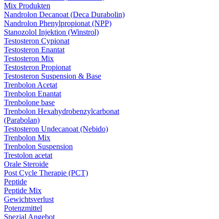
Mix Produkten
Nandrolon Decanoat (Deca Durabolin)
Nandrolon Phenylpropionat (NPP)
Stanozolol Injektion (Winstrol)
Testosteron Cypionat
Testosteron Enantat
Testosteron Mix
Testosteron Propionat
Testosteron Suspension & Base
Trenbolon Acetat
Trenbolon Enantat
Trenbolone base
Trenbolon Hexahydrobenzylcarbonat
(Parabolan)
Testosteron Undecanoat (Nebido)
Trenbolon Mix
Trenbolon Suspension
Trestolon acetat
Orale Steroide
Post Cycle Therapie (PCT)
Peptide
Peptide Mix
Gewichtsverlust
Potenzmittel
Spezial Angebot