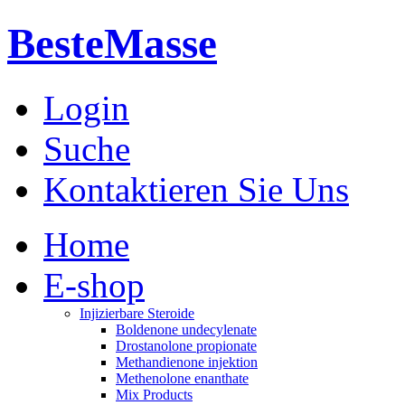
BesteMasse
Login
Suche
Kontaktieren Sie Uns
Home
E-shop
Injizierbare Steroide
Boldenone undecylenate
Drostanolone propionate
Methandienone injektion
Methenolone enanthate
Mix Products