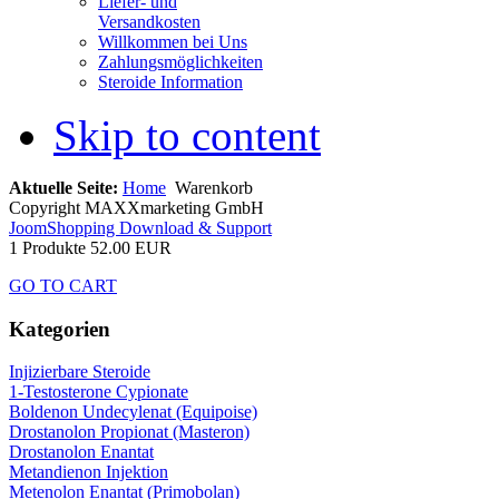
Liefer- und
Versandkosten
Willkommen bei Uns
Zahlungsmöglichkeiten
Steroide Information
Skip to content
Aktuelle Seite:
Home
Warenkorb
Copyright MAXXmarketing GmbH
JoomShopping Download & Support
1 Produkte
52.00 EUR
GO TO CART
Kategorien
Injizierbare Steroide
1-Testosterone Cypionate
Boldenon Undecylenat (Equipoise)
Drostanolon Propionat (Masteron)
Drostanolon Enantat
Metandienon Injektion
Metenolon Enantat (Primobolan)