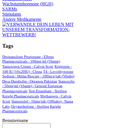
Wachstumshormone (HGH)
SARMs
Stimulants
Andere Medikamente
Tags
Drostanolone Propionate - Elbrus
Pharmaceuticals - 100mg/ml (10amp)
Tamoxigen Citrate - Calvin Scott
Kigtropin -
100 IU (10x20IU) - China
T4 - Levothyroxine
Sodium - Hilma Biocare - 100mcg/tab (50tabs)
Deca-Durabolin - Organon Pakistan
Stanozolic
- 50mg/ml (10amp) - General European
Pharmaceuticals
Test-Enanthate - Sterling
Knight Pharmaceuticals
Methangen - Calvin
Scott
Stanozolol - 10mg/tab (100tabs) - Nassa
Labs
Oxymetholone - Sterling Knight
Pharmaceuticals
Benutzername