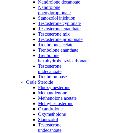
Nandrolone decanoate
Nandrolone
phenylpropionate
Stanozolol injektion
Testosterone cypionate
Testosterone enanthate
Testosterone mix
Testosterone propionate
Trenbolone acetate
Trenbolone enanthate
Trenbolone
hexahydrobenzylcarbonate
Testosterone
undecanoate
Trenbolon base
Orale Steroide
Fluoxymesterone
Methandienone
Methenolone acetate
Methyltestosterone
Oxandrolone
Oxymetholone
Stanozolol
Testosterone
undecanoate