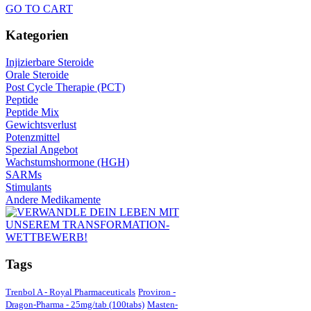
GO TO CART
Kategorien
Injizierbare Steroide
Orale Steroide
Post Cycle Therapie (PCT)
Peptide
Peptide Mix
Gewichtsverlust
Potenzmittel
Spezial Angebot
Wachstumshormone (HGH)
SARMs
Stimulants
Andere Medikamente
Tags
Trenbol A - Royal Pharmaceuticals
Proviron -
Dragon-Pharma - 25mg/tab (100tabs)
Masten-