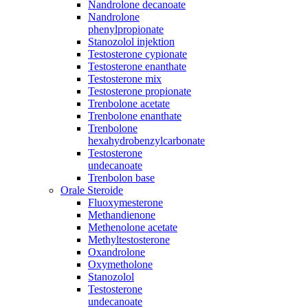
Nandrolone decanoate
Nandrolone
phenylpropionate
Stanozolol injektion
Testosterone cypionate
Testosterone enanthate
Testosterone mix
Testosterone propionate
Trenbolone acetate
Trenbolone enanthate
Trenbolone
hexahydrobenzylcarbonate
Testosterone
undecanoate
Trenbolon base
Orale Steroide
Fluoxymesterone
Methandienone
Methenolone acetate
Methyltestosterone
Oxandrolone
Oxymetholone
Stanozolol
Testosterone
undecanoate