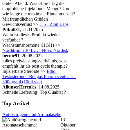
Guten Abend. Was ist pro Tag die
empfohlene Injektionds Menge? Und
wie lange die maximale Einnahme zeit?
Mit freundlichen Grüßen
Gewichtsverlust >>
T-5 - Zion Labs
Pitbull81
, 21.11.2025
Wann ist dieses Produkt wieder
verfügbar ?
Wachstumshormone (HGH) >>
Norditropin 30 I.U. - Novo Nordisk
bernie91
, 20.08.2025
tolles preis-leistungsverhältnis, was
empfehlt ihr als post cycle therapie?
Injizierbare Steroide >>
Etho-
Testosterone - Beligas Pharmaceuticals -
300mg/ml (10ml vial)
AliunserHercules
, 14.08.2025
Schnelle Lieferung! Top Qualität ?
Top Artikel
Antiöstrogene und Aromatasehe
13.
Oktober