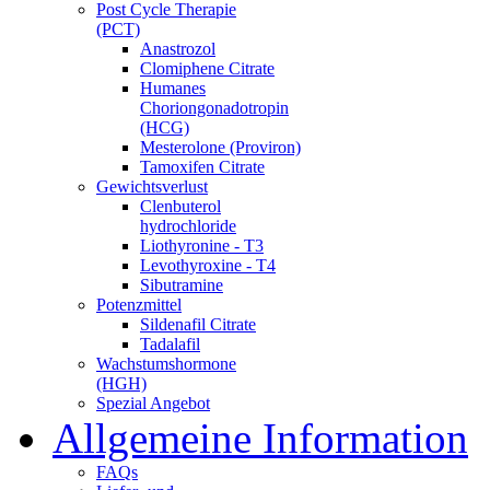
Post Cycle Therapie
(PCT)
Anastrozol
Clomiphene Citrate
Humanes
Choriongonadotropin
(HCG)
Mesterolone (Proviron)
Tamoxifen Citrate
Gewichtsverlust
Clenbuterol
hydrochloride
Liothyronine - T3
Levothyroxine - T4
Sibutramine
Potenzmittel
Sildenafil Citrate
Tadalafil
Wachstumshormone
(HGH)
Spezial Angebot
Allgemeine Information
FAQs