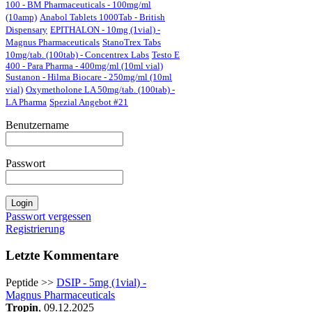
100 - BM Pharmaceuticals - 100mg/ml
(10amp)
Anabol Tablets 1000Tab - British
Dispensary
EPITHALON - 10mg (1vial) -
Magnus Pharmaceuticals
StanoTrex Tabs
10mg/tab. (100tab) - Concentrex Labs
Testo E
400 - Para Pharma - 400mg/ml (10ml vial)
Sustanon - Hilma Biocare - 250mg/ml (10ml
vial)
Oxymetholone LA 50mg/tab. (100tab) -
LA Pharma
Spezial Angebot #21
Benutzername
Passwort
Passwort vergessen
Registrierung
Letzte Kommentare
Peptide >>
DSIP - 5mg (1vial) -
Magnus Pharmaceuticals
Tropin
, 09.12.2025