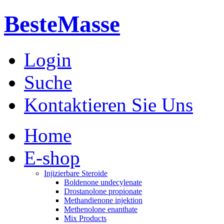
BesteMasse
Login
Suche
Kontaktieren Sie Uns
Home
E-shop
Injizierbare Steroide
Boldenone undecylenate
Drostanolone propionate
Methandienone injektion
Methenolone enanthate
Mix Products