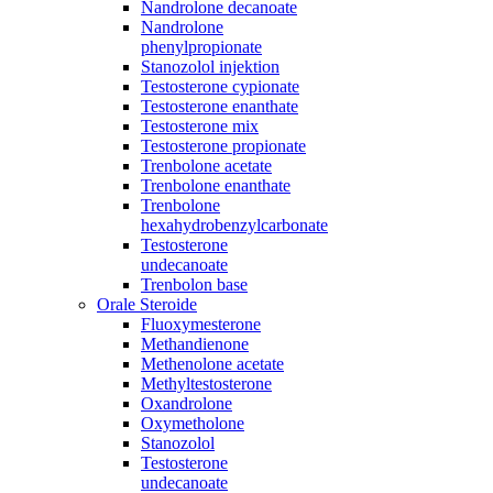
Nandrolone decanoate
Nandrolone
phenylpropionate
Stanozolol injektion
Testosterone cypionate
Testosterone enanthate
Testosterone mix
Testosterone propionate
Trenbolone acetate
Trenbolone enanthate
Trenbolone
hexahydrobenzylcarbonate
Testosterone
undecanoate
Trenbolon base
Orale Steroide
Fluoxymesterone
Methandienone
Methenolone acetate
Methyltestosterone
Oxandrolone
Oxymetholone
Stanozolol
Testosterone
undecanoate