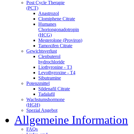
Post Cycle Therapie
(PCT)
Anastrozol
Clomiphene Citrate
Humanes
Choriongonadotropin
(HCG)
Mesterolone (Proviron)
Tamoxifen Citrate
Gewichtsverlust
Clenbuterol
hydrochloride
Liothyronine - T3
Levothyroxine - T4
Sibutramine
Potenzmittel
Sildenafil Citrate
Tadalafil
Wachstumshormone
(HGH)
Spezial Angebot
Allgemeine Information
FAQs