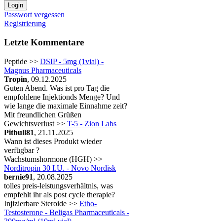
Passwort vergessen
Registrierung
Letzte Kommentare
Peptide >>
DSIP - 5mg (1vial) -
Magnus Pharmaceuticals
Tropin
, 09.12.2025
Guten Abend. Was ist pro Tag die
empfohlene Injektionds Menge? Und
wie lange die maximale Einnahme zeit?
Mit freundlichen Grüßen
Gewichtsverlust >>
T-5 - Zion Labs
Pitbull81
, 21.11.2025
Wann ist dieses Produkt wieder
verfügbar ?
Wachstumshormone (HGH) >>
Norditropin 30 I.U. - Novo Nordisk
bernie91
, 20.08.2025
tolles preis-leistungsverhältnis, was
empfehlt ihr als post cycle therapie?
Injizierbare Steroide >>
Etho-
Testosterone - Beligas Pharmaceuticals -