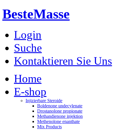
BesteMasse
Login
Suche
Kontaktieren Sie Uns
Home
E-shop
Injizierbare Steroide
Boldenone undecylenate
Drostanolone propionate
Methandienone injektion
Methenolone enanthate
Mix Products