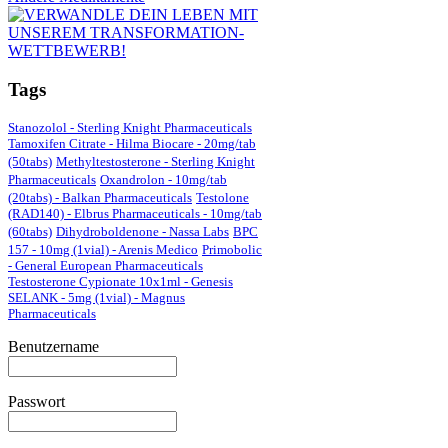
Tags
Stanozolol - Sterling Knight Pharmaceuticals
Tamoxifen Citrate - Hilma Biocare - 20mg/tab
(50tabs)
Methyltestosterone - Sterling Knight
Pharmaceuticals
Oxandrolon - 10mg/tab
(20tabs) - Balkan Pharmaceuticals
Testolone
(RAD140) - Elbrus Pharmaceuticals - 10mg/tab
(60tabs)
Dihydroboldenone - Nassa Labs
BPC
157 - 10mg (1vial) - Arenis Medico
Primobolic
- General European Pharmaceuticals
Testosterone Cypionate 10x1ml - Genesis
SELANK - 5mg (1vial) - Magnus
Pharmaceuticals
Benutzername
Passwort