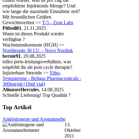
Guten Abend. Was ist pro Tag die
empfohlene Injektionds Menge? Und
wie lange die maximale Einnahme zeit?
Mit freundlichen Grüßen
Gewichtsverlust >>
T-5 - Zion Labs
Pitbull81
, 21.11.2025
Wann ist dieses Produkt wieder
verfügbar ?
Wachstumshormone (HGH) >>
Norditropin 30 I.U. - Novo Nordisk
bernie91
, 20.08.2025
tolles preis-leistungsverhältnis, was
empfehlt ihr als post cycle therapie?
Injizierbare Steroide >>
Etho-
Testosterone - Beligas Pharmaceuticals -
300mg/ml (10ml vial)
AliunserHercules
, 14.08.2025
Schnelle Lieferung! Top Qualität ?
Top Artikel
Antiöstrogene und Aromatasehe
13.
Oktober
2011