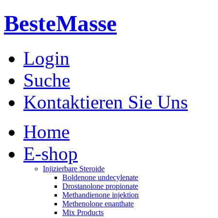
BesteMasse
Login
Suche
Kontaktieren Sie Uns
Home
E-shop
Injizierbare Steroide
Boldenone undecylenate
Drostanolone propionate
Methandienone injektion
Methenolone enanthate
Mix Products