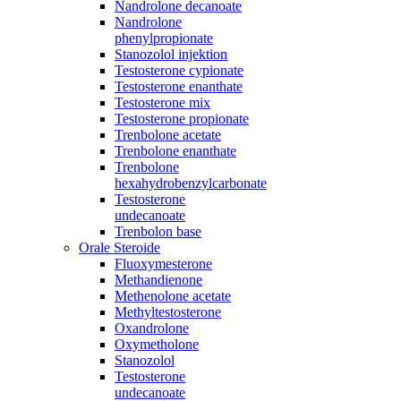
Nandrolone decanoate
Nandrolone
phenylpropionate
Stanozolol injektion
Testosterone cypionate
Testosterone enanthate
Testosterone mix
Testosterone propionate
Trenbolone acetate
Trenbolone enanthate
Trenbolone
hexahydrobenzylcarbonate
Testosterone
undecanoate
Trenbolon base
Orale Steroide
Fluoxymesterone
Methandienone
Methenolone acetate
Methyltestosterone
Oxandrolone
Oxymetholone
Stanozolol
Testosterone
undecanoate