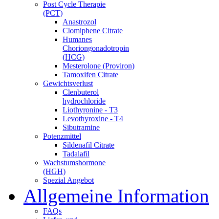
Post Cycle Therapie
(PCT)
Anastrozol
Clomiphene Citrate
Humanes
Choriongonadotropin
(HCG)
Mesterolone (Proviron)
Tamoxifen Citrate
Gewichtsverlust
Clenbuterol
hydrochloride
Liothyronine - T3
Levothyroxine - T4
Sibutramine
Potenzmittel
Sildenafil Citrate
Tadalafil
Wachstumshormone
(HGH)
Spezial Angebot
Allgemeine Information
FAQs