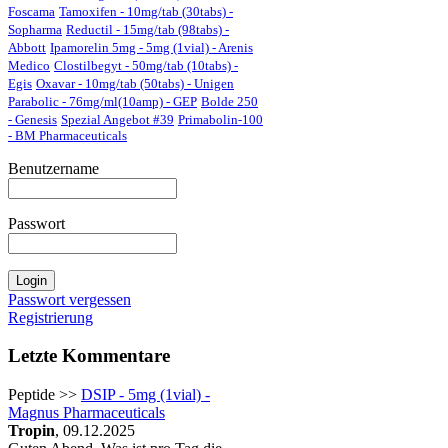
Foscama
Tamoxifen - 10mg/tab (30tabs) -
Sopharma
Reductil - 15mg/tab (98tabs) -
Abbott
Ipamorelin 5mg - 5mg (1vial) - Arenis
Medico
Clostilbegyt - 50mg/tab (10tabs) -
Egis
Oxavar - 10mg/tab (50tabs) - Unigen
Parabolic - 76mg/ml(10amp) - GEP
Bolde 250
- Genesis
Spezial Angebot #39
Primabolin-100
- BM Pharmaceuticals
Benutzername
Passwort
Passwort vergessen
Registrierung
Letzte Kommentare
Peptide >>
DSIP - 5mg (1vial) -
Magnus Pharmaceuticals
Tropin
, 09.12.2025