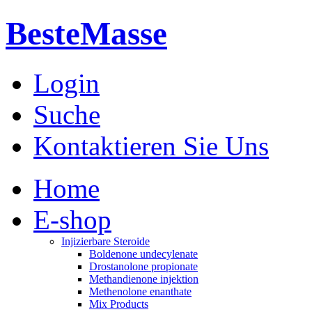
BesteMasse
Login
Suche
Kontaktieren Sie Uns
Home
E-shop
Injizierbare Steroide
Boldenone undecylenate
Drostanolone propionate
Methandienone injektion
Methenolone enanthate
Mix Products