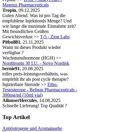
Magnus Pharmaceuticals
Tropin
, 09.12.2025
Guten Abend. Was ist pro Tag die
empfohlene Injektionds Menge? Und
wie lange die maximale Einnahme zeit?
Mit freundlichen Grüßen
Gewichtsverlust >>
T-5 - Zion Labs
Pitbull81
, 21.11.2025
Wann ist dieses Produkt wieder
verfügbar ?
Wachstumshormone (HGH) >>
Norditropin 30 I.U. - Novo Nordisk
bernie91
, 20.08.2025
tolles preis-leistungsverhältnis, was
empfehlt ihr als post cycle therapie?
Injizierbare Steroide >>
Etho-
Testosterone - Beligas Pharmaceuticals -
300mg/ml (10ml vial)
AliunserHercules
, 14.08.2025
Schnelle Lieferung! Top Qualität ?
Top Artikel
Antiöstrogene und Aromatasehe