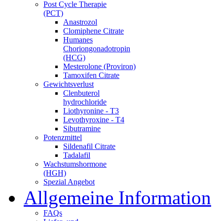
Post Cycle Therapie
(PCT)
Anastrozol
Clomiphene Citrate
Humanes
Choriongonadotropin
(HCG)
Mesterolone (Proviron)
Tamoxifen Citrate
Gewichtsverlust
Clenbuterol
hydrochloride
Liothyronine - T3
Levothyroxine - T4
Sibutramine
Potenzmittel
Sildenafil Citrate
Tadalafil
Wachstumshormone
(HGH)
Spezial Angebot
Allgemeine Information
FAQs