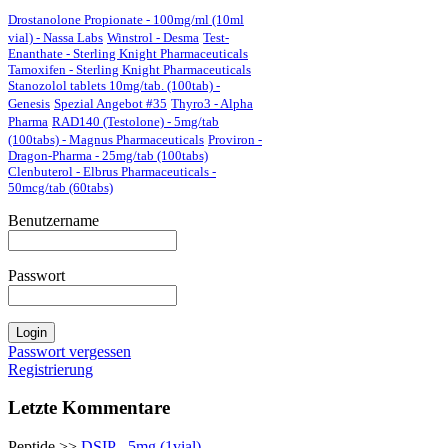
Drostanolone Propionate - 100mg/ml (10ml
vial) - Nassa Labs
Winstrol - Desma
Test-
Enanthate - Sterling Knight Pharmaceuticals
Tamoxifen - Sterling Knight Pharmaceuticals
Stanozolol tablets 10mg/tab. (100tab) -
Genesis
Spezial Angebot #35
Thyro3 - Alpha
Pharma
RAD140 (Testolone) - 5mg/tab
(100tabs) - Magnus Pharmaceuticals
Proviron -
Dragon-Pharma - 25mg/tab (100tabs)
Clenbuterol - Elbrus Pharmaceuticals -
50mcg/tab (60tabs)
Benutzername
Passwort
Passwort vergessen
Registrierung
Letzte Kommentare
Peptide >>
DSIP - 5mg (1vial) -