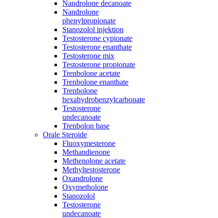
Nandrolone decanoate
Nandrolone
phenylpropionate
Stanozolol injektion
Testosterone cypionate
Testosterone enanthate
Testosterone mix
Testosterone propionate
Trenbolone acetate
Trenbolone enanthate
Trenbolone
hexahydrobenzylcarbonate
Testosterone
undecanoate
Trenbolon base
Orale Steroide
Fluoxymesterone
Methandienone
Methenolone acetate
Methyltestosterone
Oxandrolone
Oxymetholone
Stanozolol
Testosterone
undecanoate