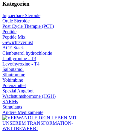
Kategorien
Injizierbare Steroide
Orale Steroide
Post Cycle Therapie (PCT)
Peptide
Peptide Mix
Gewichtsverlust
ACE Stack
Clenbuterol hydrochloride
Liothyronine - T3
Levothyroxine - T4
Salbutamol
Sibutramine
Yohimbine
Potenzmittel
Spezial Angebot
Wachstumshormone (HGH)
SARMs
Stimulants
Andere Medikamente