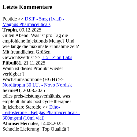
Letzte Kommentare
Peptide >>
DSIP - 5mg (1vial) -
Magnus Pharmaceuticals
Tropin
, 09.12.2025
Guten Abend. Was ist pro Tag die
empfohlene Injektionds Menge? Und
wie lange die maximale Einnahme zeit?
Mit freundlichen Grüßen
Gewichtsverlust >>
T-5 - Zion Labs
Pitbull81
, 21.11.2025
Wann ist dieses Produkt wieder
verfügbar ?
Wachstumshormone (HGH) >>
Norditropin 30 I.U. - Novo Nordisk
bernie91
, 20.08.2025
tolles preis-leistungsverhältnis, was
empfehlt ihr als post cycle therapie?
Injizierbare Steroide >>
Etho-
Testosterone - Beligas Pharmaceuticals -
300mg/ml (10ml vial)
AliunserHercules
, 14.08.2025
Schnelle Lieferung! Top Qualität ?