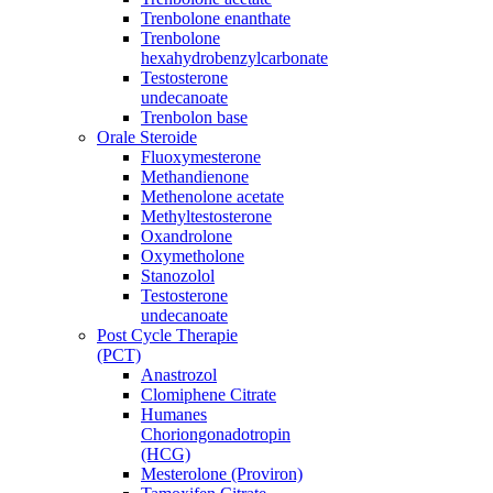
Trenbolone enanthate
Trenbolone
hexahydrobenzylcarbonate
Testosterone
undecanoate
Trenbolon base
Orale Steroide
Fluoxymesterone
Methandienone
Methenolone acetate
Methyltestosterone
Oxandrolone
Oxymetholone
Stanozolol
Testosterone
undecanoate
Post Cycle Therapie
(PCT)
Anastrozol
Clomiphene Citrate
Humanes
Choriongonadotropin
(HCG)
Mesterolone (Proviron)