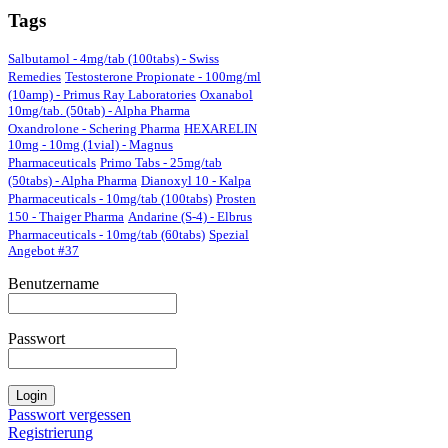
Tags
Salbutamol - 4mg/tab (100tabs) - Swiss
Remedies
Testosterone Propionate - 100mg/ml
(10amp) - Primus Ray Laboratories
Oxanabol
10mg/tab. (50tab) - Alpha Pharma
Oxandrolone - Schering Pharma
HEXARELIN
10mg - 10mg (1vial) - Magnus
Pharmaceuticals
Primo Tabs - 25mg/tab
(50tabs) - Alpha Pharma
Dianoxyl 10 - Kalpa
Pharmaceuticals - 10mg/tab (100tabs)
Prosten
150 - Thaiger Pharma
Andarine (S-4) - Elbrus
Pharmaceuticals - 10mg/tab (60tabs)
Spezial
Angebot #37
Benutzername
Passwort
Passwort vergessen
Registrierung