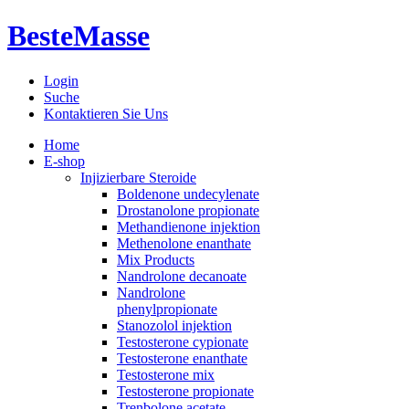
BesteMasse
Login
Suche
Kontaktieren Sie Uns
Home
E-shop
Injizierbare Steroide
Boldenone undecylenate
Drostanolone propionate
Methandienone injektion
Methenolone enanthate
Mix Products
Nandrolone decanoate
Nandrolone
phenylpropionate
Stanozolol injektion
Testosterone cypionate
Testosterone enanthate
Testosterone mix
Testosterone propionate
Trenbolone acetate