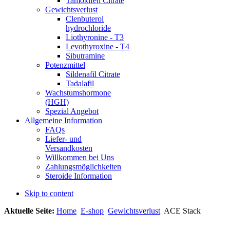
Tamoxifen Citrate
Gewichtsverlust
Clenbuterol
hydrochloride
Liothyronine - T3
Levothyroxine - T4
Sibutramine
Potenzmittel
Sildenafil Citrate
Tadalafil
Wachstumshormone
(HGH)
Spezial Angebot
Allgemeine Information
FAQs
Liefer- und
Versandkosten
Willkommen bei Uns
Zahlungsmöglichkeiten
Steroide Information
Skip to content
Aktuelle Seite:
Home
E-shop
Gewichtsverlust
ACE Stack