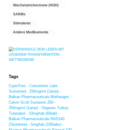
Wachstumshormone (HGH)
SARMs
Stimulants
Andere Medikamente
Tags
CypioTrex - Concentrex Labs
Sustamed - 250mg/ml (1amp) -
Balkan Pharmaceuticals
Methangen -
Calvin Scott
Sustanon 250 -
250mg/ml (1amp) - Organon Turkey
Turanabol - 10mg/tab (60tab) -
Balkan Pharmaceuticals
RAD140
(Testolone) - 5mg/tab (100tabs) -
Magnus Pharmaceuticals
Finexal 100