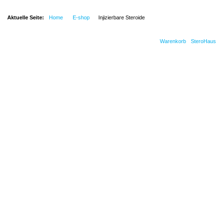
Aktuelle Seite:
Home
E-shop
Injizierbare Steroide
Warenkorb
SteroHaus