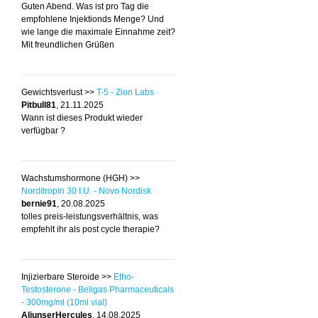
Guten Abend. Was ist pro Tag die
empfohlene Injektionds Menge? Und
wie lange die maximale Einnahme zeit?
Mit freundlichen Grüßen
Gewichtsverlust >>
T-5 - Zion Labs
Pitbull81
, 21.11.2025
Wann ist dieses Produkt wieder
verfügbar ?
Wachstumshormone (HGH) >>
Norditropin 30 I.U. - Novo Nordisk
bernie91
, 20.08.2025
tolles preis-leistungsverhältnis, was
empfehlt ihr als post cycle therapie?
Injizierbare Steroide >>
Etho-
Testosterone - Beligas Pharmaceuticals
- 300mg/ml (10ml vial)
AliunserHercules
, 14.08.2025