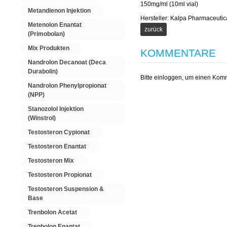
150mg/ml (10ml vial)
Metandienon Injektion
Hersteller:
Kalpa Pharmaceutic
Metenolon Enantat
(Primobolan)
Mix Produkten
KOMMENTARE
Nandrolon Decanoat (Deca
Durabolin)
Bitte einloggen, um einen Kom
Nandrolon Phenylpropionat
(NPP)
Stanozolol Injektion
(Winstrol)
Testosteron Cypionat
Testosteron Enantat
Testosteron Mix
Testosteron Propionat
Testosteron Suspension &
Base
Trenbolon Acetat
Trenbolon Enantat