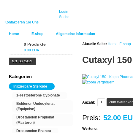
Login
Suche
Kontaktieren Sie Uns
Home
E-shop
Allgemeine Information
0 Produkte
Aktuelle Seite:
Home
E-shop
0.00 EUR
Cutaxyl 150
GO TO CART
Kategorien
vergrößern
Injizierbare Steroide
1-Testosterone Cypionate
Anzahl:
Boldenon Undecylenat
(Equipoise)
Preis:
52.00 E
Drostanolon Propionat
(Masteron)
Wertung:
Drostanolon Enantat