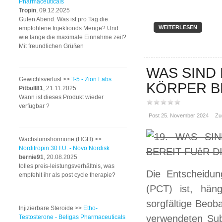
Pharmaceuticals
Tropin
, 09.12.2025
Guten Abend. Was ist pro Tag die
WEITERLESEN
empfohlene Injektionds Menge? Und
wie lange die maximale Einnahme zeit?
Mit freundlichen Grüßen
WAS SIND 
Gewichtsverlust >>
T-5 - Zion Labs
KÖRPER BE
Pitbull81
, 21.11.2025
Wann ist dieses Produkt wieder
verfügbar ?
Post 25. November 2024
Zu
Wachstumshormone (HGH) >>
Norditropin 30 I.U. - Novo Nordisk
bernie91
, 20.08.2025
tolles preis-leistungsverhältnis, was
Die Entscheidun
empfehlt ihr als post cycle therapie?
(PCT) ist, hän
sorgfältige Beob
Injizierbare Steroide >>
Etho-
verwendeten Subs
Testosterone - Beligas Pharmaceuticals