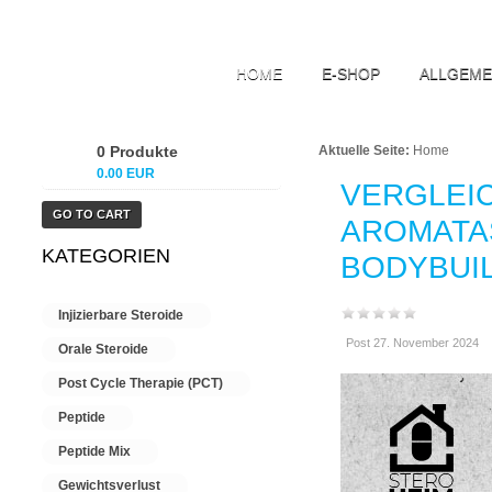
HOME
E-SHOP
ALLGEME
0 Produkte
Aktuelle Seite:
Home
0.00 EUR
VERGLEI
GO TO CART
AROMATA
KATEGORIEN
BODYBUI
Injizierbare Steroide
Post 27. November 2024
Orale Steroide
Post Cycle Therapie (PCT)
Peptide
Peptide Mix
Gewichtsverlust