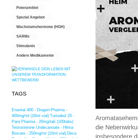
Potenzmittel
Spezial Angebot
Wachstumshormone (HGH)
SARMs
Stimulants
Andere Medikamente
TAGS
Enantat 400 - Dragon-Pharma -
400mg/ml (10ml vial)
Turinabol 20 -
Aromatasehemme
Para Pharma - 20mg/tab (100tabs)
die Nebenwirkun
Testosterone Undecanoate - Hilma
Biocare - 250mg/ml (10ml vial)
Deca
insbesondere d