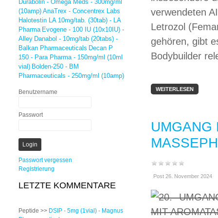
Durabolin - Omega Meds - 300mg/ml
verwendeten AI
(10amp)
AnaTrex - Concentrex Labs
Halotestin LA 10mg/tab. (30tab) - LA
Letrozol (Fema
Pharma
Evogene - 100 IU (10x10IU) -
Alley
Danabol - 10mg/tab (20tabs) -
gehören, gibt e
Balkan Pharmaceuticals
Decan P
Bodybuilder rel
150 - Para Pharma - 150mg/ml (10ml
vial)
Bolden-250 - BM
Pharmaceuticals - 250mg/ml (10amp)
WEITERLESEN
Benutzername
Passwort
UMGANG 
MASSEPH
Passwort vergessen
Registrierung
Post 26. November 2024
LETZTE KOMMENTARE
Peptide >>
DSIP - 5mg (1vial) - Magnus