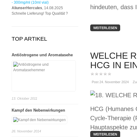
- 300mg/ml (10ml vial)
hindeuten, dass I
AliunserHercules
, 14.08.2025
Schnelle Lieferung! Top Qualität ?
WEITERLESEN
TOP ARTIKEL
WELCHE R
Antiöstrogene und Aromatasehe
HCG IN EI
Post 24. November 2024
Zu
13. Oktober 2011
HCG (Humanes Cho
Kampf den Nebenwirkungen
Cycle-Therapie (
Hauptaspekte zu
26. November 2014
WEITERLESEN